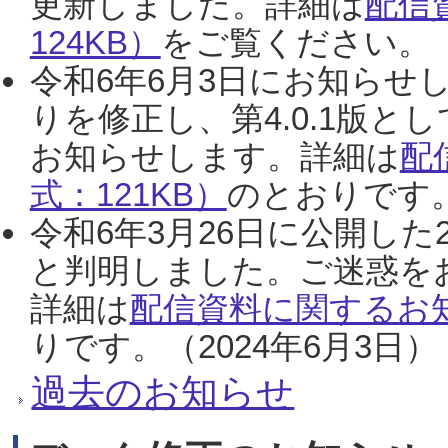
更新しました。詳細は
配信
124KB）
をご覧ください。（2
令和6年6月3日にお知らせし
りを修正し、第4.0.1版
お知らせします。詳細は
配
式：121KB）
のとおりです。
令和6年3月26日に公開した
と判明しました。ご迷惑を
詳細は
配信資料に関するお知
りです。（2024年6月3日）
過去のお知らせ