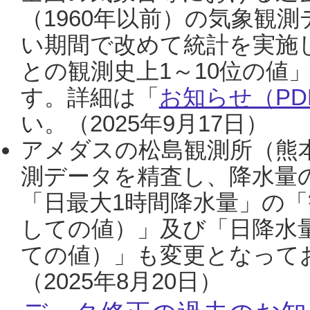
（1960年以前）の気象観
い期間で改めて統計を実施
との観測史上1～10位の値
す。詳細は「
お知らせ（PDF
い。（2025年9月17日）
アメダスの松島観測所（熊本
測データを精査し、降水量
「日最大1時間降水量」の「
しての値）」及び「日降水
ての値）」も変更となって
（2025年8月20日）