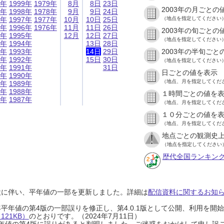
9年
1999年
1979年
8月
8日
23日
2003年の月ごとの
8年
1998年
1978年
9月
9日
24日
7年
1997年
1977年
10月
10日
25日
（地点を指定してください
6年
1996年
1976年
11月
11日
26日
2003年の旬ごとの
5年
1995年
12月
12日
27日
（地点を指定してください
4年
1994年
13日
28日
3年
1993年
14日
29日
2003年の半旬ごと
2年
1992年
15日
30日
（地点を指定してください
1年
1991年
31日
日ごとの値を表示
0年
1990年
（地点、月を指定してくだ
9年
1989年
8年
1988年
１時間ごとの値を
7年
1987年
（地点、月を指定してくだ
１０分ごとの値を
（地点、月を指定してくだ
地点ごとの観測史上
（地点を指定してください
歴代全国ランキン
設に伴い、平年値の一部を更新しました。詳細は
配信資料に関するお知らせ
0年平年値の第4版の一部誤りを修正し、第4.0.1版として公開、利用を
21KB）
のとおりです。（2024年7月11日）
0年平年値の第4版に誤りがあると判明しました。ご迷惑をおかけして申し訳