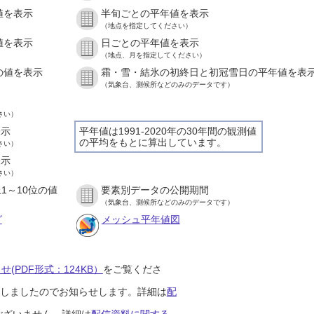
値を表示
半旬ごとの平年値を表示
）
（地点を指定してください）
値を表示
日ごとの平年値を表示
）
（地点、月を指定してください）
の値を表示
霜・雪・結氷の初終日と初冠雪日の平年値を表
）
（気象台、測候所などのみのデータです）
さい）
表示
平年値は1991-2020年の30年間の観測値
の平均をもとに算出しています。
さい）
表示
さい）
1～10位の値
要素別データの公開期間
）
（気象台、測候所などのみのデータです）
グ
メッシュ平年値図
(PDF形式：124KB）
をご覧くださ
開始しましたのでお知らせします。詳細は
配
ございません。詳細は
配信資料に関する