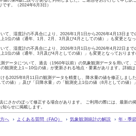
です。（2024年6月3日）
て、湿度計の不具合により、2026年1月1日から2026年4月13日
上1位の値（通年、1月、2月、3月及び4月としての値）」も変更とな
て、湿度計の不具合により、2026年3月1日から2026年4月22日
上1位の値（通年、3月及び4月としての値）」も変更となっておりますので
測データについて、過去（1960年以前）の気象観測データを用いて、
の観測史上1～10位の値」が更新される地点・要素があります。詳細は
ける2025年8月11日の観測データを精査し、降水量の値を修正しまし
しての値）」及び「日降水量」の「観測史上1位の値（8月としての値）
過去にさかのぼって修正する場合があります。 ご利用の際には、最新の掲
お知らせに掲載します。
る方へ
よくある質問（FAQ）
気象観測統計の解説
年・季