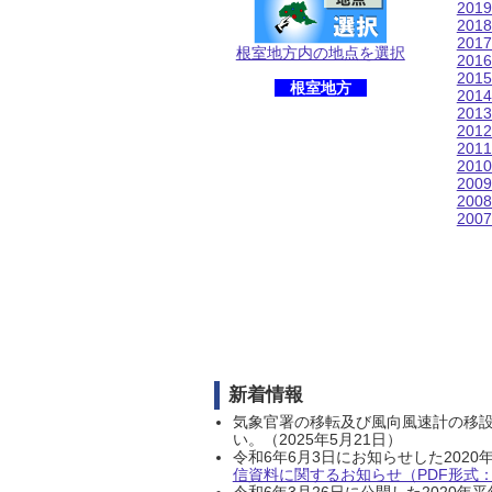
201
201
201
根室地方内の地点を選択
201
201
根室地方
201
201
201
201
201
200
200
200
新着情報
気象官署の移転及び風向風速計の移
い。（2025年5月21日）
令和6年6月3日にお知らせした202
信資料に関するお知らせ（PDF形式：1
令和6年3月26日に公開した202