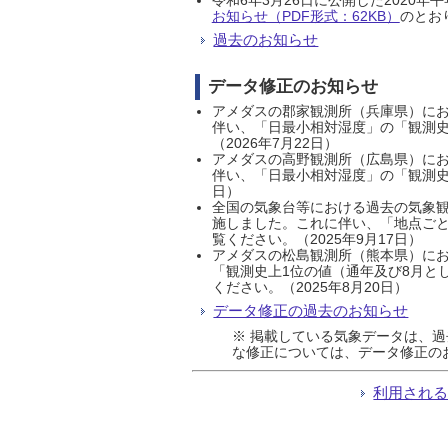
お知らせ（PDF形式：62KB）
のとおり
過去のお知らせ
データ修正のお知らせ
アメダスの郡家観測所（兵庫県）におい
伴い、「日最小相対湿度」の「観測史
（2026年7月22日）
アメダスの高野観測所（広島県）におい
伴い、「日最小相対湿度」の「観測史
日）
全国の気象台等における過去の気象観
施しました。これに伴い、「地点ごと
覧ください。（2025年9月17日）
アメダスの松島観測所（熊本県）にお
「観測史上1位の値（通年及び8月と
ください。（2025年8月20日）
データ修正の過去のお知らせ
※ 掲載している気象データは、
な修正については、データ修正の
利用され