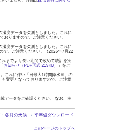
までの湿度データを欠測としました。これに
っておりますので、ご注意ください。
までの湿度データを欠測としました。これに
、ご注意ください。（2026年7月22
これまでより長い期間で改めて統計を実
「
お知らせ（PDF形式:219KB）
」をご
た。これに伴い「日最大1時間降水量」の
」も変更となっておりますので、ご注意
載データをご確認ください。 なお、主
節・各月の天候
平年値ダウンロード
このページのトップへ