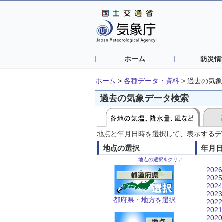
ホーム
防災情
ホーム
>
各種データ・資料
>
過去の気象
過去の気象データ検索
地点と年月日時を選択して、表示するデ
地点の選択
年月
地点の選択をクリア
202
202
202
202
都府県・地方を選択
202
202
202