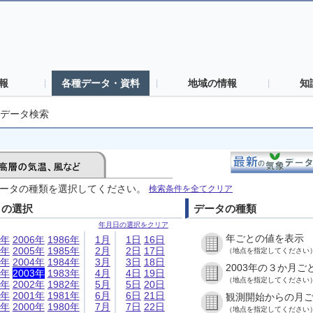
報
各種データ・資料
地域の情報
知
データ検索
ータの種類を選択してください。
検索条件を全てクリア
日の選択
データの種類
年月日の選択をクリア
年ごとの値を表示
6年
2006年
1986年
1月
1日
16日
5年
2005年
1985年
2月
2日
17日
（地点を指定してください
4年
2004年
1984年
3月
3日
18日
2003年の３か月ご
3年
2003年
1983年
4月
4日
19日
（地点を指定してください
2年
2002年
1982年
5月
5日
20日
1年
2001年
1981年
6月
6日
21日
観測開始からの月
0年
2000年
1980年
7月
7日
22日
（地点を指定してください