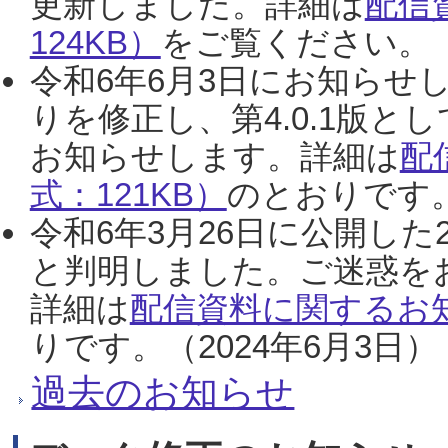
更新しました。詳細は
配信
124KB）
をご覧ください。（2
令和6年6月3日にお知らせし
りを修正し、第4.0.1版
お知らせします。詳細は
配
式：121KB）
のとおりです。
令和6年3月26日に公開した
と判明しました。ご迷惑を
詳細は
配信資料に関するお知
りです。（2024年6月3日）
過去のお知らせ