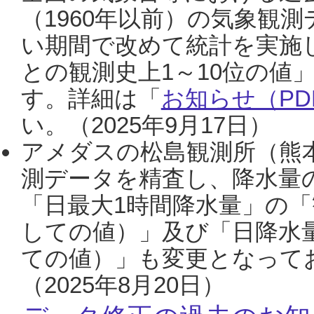
（1960年以前）の気象観
い期間で改めて統計を実施
との観測史上1～10位の値
す。詳細は「
お知らせ（PDF
い。（2025年9月17日）
アメダスの松島観測所（熊本
測データを精査し、降水量
「日最大1時間降水量」の「
しての値）」及び「日降水
ての値）」も変更となって
（2025年8月20日）