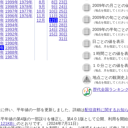
9年
1999年
1979年
8月
8日
23日
2009年の月ごとの
8年
1998年
1978年
9月
9日
24日
7年
1997年
1977年
10月
10日
25日
（地点を指定してください
6年
1996年
1976年
11月
11日
26日
2009年の旬ごとの
5年
1995年
12月
12日
27日
（地点を指定してください
4年
1994年
13日
28日
3年
1993年
14日
29日
2009年の半旬ごと
2年
1992年
15日
30日
（地点を指定してください
1年
1991年
31日
日ごとの値を表示
0年
1990年
（地点、月を指定してくだ
9年
1989年
8年
1988年
１時間ごとの値を
7年
1987年
（地点、月を指定してくだ
１０分ごとの値を
（地点、月を指定してくだ
地点ごとの観測史上
（地点を指定してください
歴代全国ランキン
設に伴い、平年値の一部を更新しました。詳細は
配信資料に関するお知らせ
0年平年値の第4版の一部誤りを修正し、第4.0.1版として公開、利用を
21KB）
のとおりです。（2024年7月11日）
0年平年値の第4版に誤りがあると判明しました。ご迷惑をおかけして申し訳