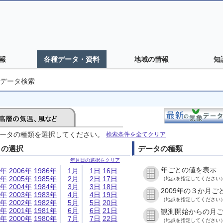
報
各種データ・資料
地域の情報
知
データ検索
ータの種類を選択してください。
検索条件を全てクリア
日の選択
データの種類
年月日の選択をクリア
年ごとの値を表示
6年
2006年
1986年
1月
1日
16日
5年
2005年
1985年
2月
2日
17日
（地点を指定してください
4年
2004年
1984年
3月
3日
18日
2009年の３か月ご
3年
2003年
1983年
4月
4日
19日
（地点を指定してください
2年
2002年
1982年
5月
5日
20日
1年
2001年
1981年
6月
6日
21日
観測開始からの月
0年
2000年
1980年
7月
7日
22日
（地点を指定してください