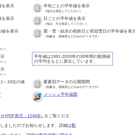
値を表示
半旬ごとの平年値を表示
）
（地点を指定してください）
値を表示
日ごとの平年値を表示
）
（地点、月を指定してください）
の値を表示
霜・雪・結氷の初終日と初冠雪日の平年値を表
）
（気象台、測候所などのみのデータです）
さい）
表示
平年値は1991-2020年の30年間の観測値
の平均をもとに算出しています。
さい）
表示
さい）
1～10位の値
要素別データの公開期間
）
（気象台、測候所などのみのデータです）
グ
メッシュ平年値図
(PDF形式：124KB）
をご覧くださ
開始しましたのでお知らせします。詳細は
配
ございません。詳細は
配信資料に関する