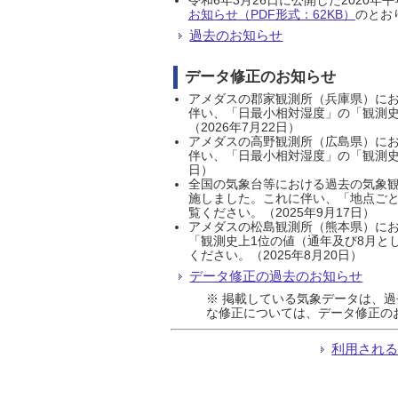
お知らせ（PDF形式：62KB）
のとおり
過去のお知らせ
データ修正のお知らせ
アメダスの郡家観測所（兵庫県）におい
伴い、「日最小相対湿度」の「観測史
（2026年7月22日）
アメダスの高野観測所（広島県）におい
伴い、「日最小相対湿度」の「観測史
日）
全国の気象台等における過去の気象観
施しました。これに伴い、「地点ごと
覧ください。（2025年9月17日）
アメダスの松島観測所（熊本県）にお
「観測史上1位の値（通年及び8月と
ください。（2025年8月20日）
データ修正の過去のお知らせ
※ 掲載している気象データは、
な修正については、データ修正の
利用され