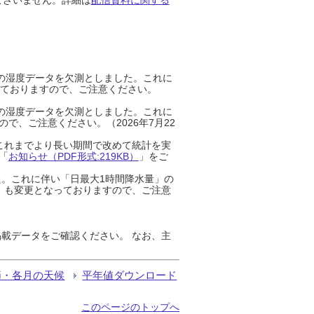
までの湿度データを欠測としました。これに
っておりますので、ご注意ください。
までの湿度データを欠測としました。これに
、ご注意ください。（2026年7月22
これまでより長い期間で改めて統計を実
「
お知らせ（PDF形式:219KB）
」をご
た。これに伴い「日最大1時間降水量」の
」も変更となっておりますので、ご注意
載データをご確認ください。 なお、主
節・各月の天候
平年値ダウンロード
このページのトップへ