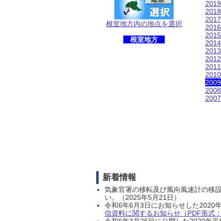
201
201
201
根室地方内の地点を選択
201
201
根室地方
201
201
201
201
201
200
200
200
新着情報
気象官署の移転及び風向風速計の移
い。（2025年5月21日）
令和6年6月3日にお知らせした202
信資料に関するお知らせ（PDF形式：1
令和6年3月26日に公開した202