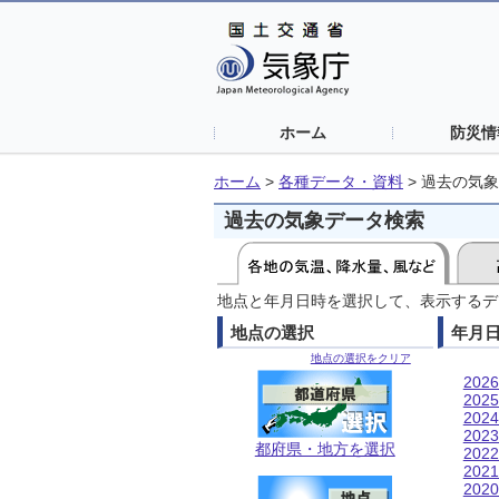
ホーム
防災情
ホーム
>
各種データ・資料
>
過去の気象
過去の気象データ検索
地点と年月日時を選択して、表示するデ
地点の選択
年月
地点の選択をクリア
202
202
202
202
都府県・地方を選択
202
202
202