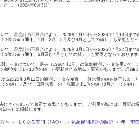
です。（2024年6月3日）
て、湿度計の不具合により、2026年1月1日から2026年4月13日
上1位の値（通年、1月、2月、3月及び4月としての値）」も変更とな
て、湿度計の不具合により、2026年3月1日から2026年4月22日
上1位の値（通年、3月及び4月としての値）」も変更となっておりますので
測データについて、過去（1960年以前）の気象観測データを用いて、
の観測史上1～10位の値」が更新される地点・要素があります。詳細は
ける2025年8月11日の観測データを精査し、降水量の値を修正しまし
しての値）」及び「日降水量」の「観測史上1位の値（8月としての値）
過去にさかのぼって修正する場合があります。 ご利用の際には、最新の掲
お知らせに掲載します。
る方へ
よくある質問（FAQ）
気象観測統計の解説
年・季