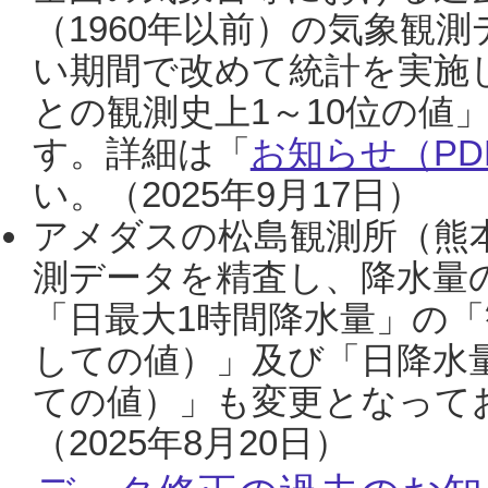
（1960年以前）の気象観
い期間で改めて統計を実施
との観測史上1～10位の値
す。詳細は「
お知らせ（PDF
い。（2025年9月17日）
アメダスの松島観測所（熊本
測データを精査し、降水量
「日最大1時間降水量」の「
しての値）」及び「日降水
ての値）」も変更となって
（2025年8月20日）