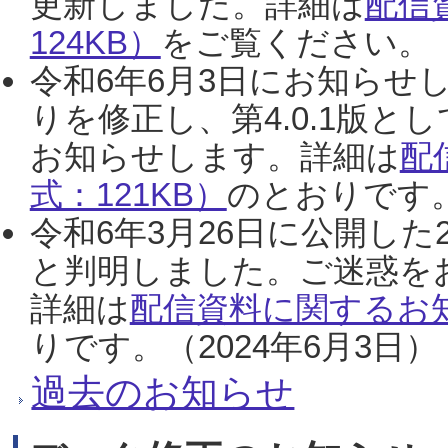
更新しました。詳細は
配信
124KB）
をご覧ください。（2
令和6年6月3日にお知らせし
りを修正し、第4.0.1版
お知らせします。詳細は
配
式：121KB）
のとおりです。
令和6年3月26日に公開した
と判明しました。ご迷惑を
詳細は
配信資料に関するお知
りです。（2024年6月3日）
過去のお知らせ