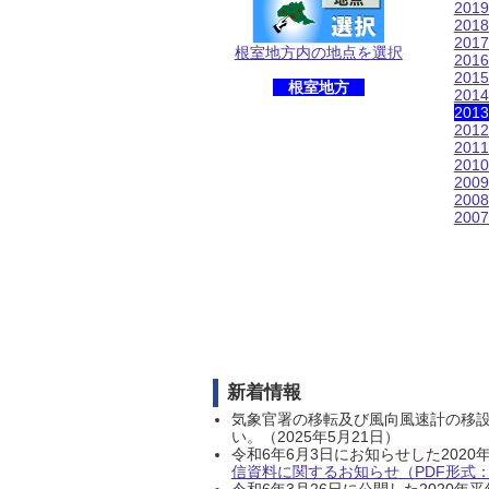
201
201
201
根室地方内の地点を選択
201
201
根室地方
201
201
201
201
201
200
200
200
新着情報
気象官署の移転及び風向風速計の移
い。（2025年5月21日）
令和6年6月3日にお知らせした202
信資料に関するお知らせ（PDF形式：1
令和6年3月26日に公開した202