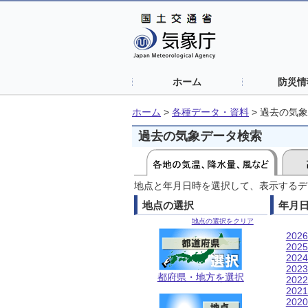
ホーム
防災情
ホーム
>
各種データ・資料
>
過去の気象
過去の気象データ検索
地点と年月日時を選択して、表示するデ
地点の選択
年月
地点の選択をクリア
202
202
202
202
都府県・地方を選択
202
202
202