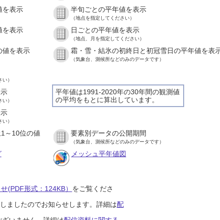
値を表示
半旬ごとの平年値を表示
）
（地点を指定してください）
値を表示
日ごとの平年値を表示
）
（地点、月を指定してください）
の値を表示
霜・雪・結氷の初終日と初冠雪日の平年値を表
）
（気象台、測候所などのみのデータです）
さい）
表示
平年値は1991-2020年の30年間の観測値
の平均をもとに算出しています。
さい）
表示
さい）
1～10位の値
要素別データの公開期間
）
（気象台、測候所などのみのデータです）
グ
メッシュ平年値図
(PDF形式：124KB）
をご覧くださ
開始しましたのでお知らせします。詳細は
配
ございません。詳細は
配信資料に関する