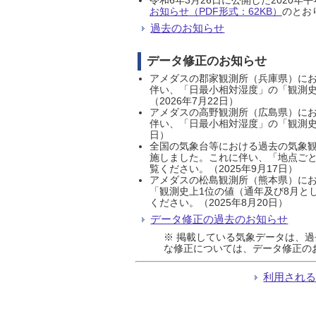
お知らせ（PDF形式：62KB）
のとおり
過去のお知らせ
データ修正のお知らせ
アメダスの郡家観測所（兵庫県）におい
伴い、「日最小相対湿度」の「観測史
（2026年7月22日）
アメダスの高野観測所（広島県）におい
伴い、「日最小相対湿度」の「観測史
日）
全国の気象台等における過去の気象観
施しました。これに伴い、「地点ごと
覧ください。（2025年9月17日）
アメダスの松島観測所（熊本県）にお
「観測史上1位の値（通年及び8月と
ください。（2025年8月20日）
データ修正の過去のお知らせ
※ 掲載している気象データは、
な修正については、データ修正の
利用され