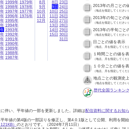
9年
1999年
1979年
8月
8日
23日
2013年の月ごとの
8年
1998年
1978年
9月
9日
24日
7年
1997年
1977年
10月
10日
25日
（地点を指定してください
6年
1996年
1976年
11月
11日
26日
2013年の旬ごとの
5年
1995年
12月
12日
27日
（地点を指定してください
4年
1994年
13日
28日
3年
1993年
14日
29日
2013年の半旬ごと
2年
1992年
15日
30日
（地点を指定してください
1年
1991年
31日
日ごとの値を表示
0年
1990年
（地点、月を指定してくだ
9年
1989年
8年
1988年
１時間ごとの値を
7年
1987年
（地点、月を指定してくだ
１０分ごとの値を
（地点、月を指定してくだ
地点ごとの観測史上
（地点を指定してください
歴代全国ランキン
設に伴い、平年値の一部を更新しました。詳細は
配信資料に関するお知らせ
0年平年値の第4版の一部誤りを修正し、第4.0.1版として公開、利用を
21KB）
のとおりです。（2024年7月11日）
0年平年値の第4版に誤りがあると判明しました。ご迷惑をおかけして申し訳