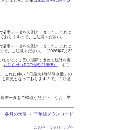
までの湿度データを欠測としました。これに
っておりますので、ご注意ください。
までの湿度データを欠測としました。これに
、ご注意ください。（2026年7月22
これまでより長い期間で改めて統計を実
「
お知らせ（PDF形式:219KB）
」をご
た。これに伴い「日最大1時間降水量」の
」も変更となっておりますので、ご注意
載データをご確認ください。 なお、主
節・各月の天候
平年値ダウンロード
このページのトップへ