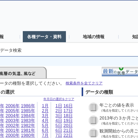
報
各種データ・資料
地域の情報
知
データ検索
ータの種類を選択してください。
検索条件を全てクリア
日の選択
データの種類
年月日の選択をクリア
年ごとの値を表示
6年
2006年
1986年
1月
1日
16日
5年
2005年
1985年
2月
2日
17日
（地点を指定してください
4年
2004年
1984年
3月
3日
18日
2013年の３か月ご
3年
2003年
1983年
4月
4日
19日
（地点を指定してください
2年
2002年
1982年
5月
5日
20日
1年
2001年
1981年
6月
6日
21日
観測開始からの月
0年
2000年
1980年
7月
7日
22日
（地点を指定してください