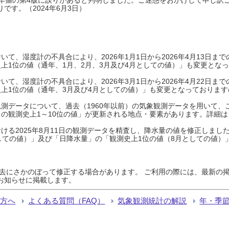
です。（2024年6月3日）
て、湿度計の不具合により、2026年1月1日から2026年4月13日
上1位の値（通年、1月、2月、3月及び4月としての値）」も変更とな
て、湿度計の不具合により、2026年3月1日から2026年4月22日
上1位の値（通年、3月及び4月としての値）」も変更となっておりますので
測データについて、過去（1960年以前）の気象観測データを用いて、
の観測史上1～10位の値」が更新される地点・要素があります。詳細は
ける2025年8月11日の観測データを精査し、降水量の値を修正しまし
しての値）」及び「日降水量」の「観測史上1位の値（8月としての値）
過去にさかのぼって修正する場合があります。 ご利用の際には、最新の掲
お知らせに掲載します。
る方へ
よくある質問（FAQ）
気象観測統計の解説
年・季