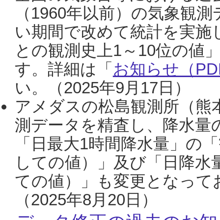
（1960年以前）の気象観
い期間で改めて統計を実施
との観測史上1～10位の値
す。詳細は「
お知らせ（PDF
い。（2025年9月17日）
アメダスの松島観測所（熊本
測データを精査し、降水量
「日最大1時間降水量」の「
しての値）」及び「日降水
ての値）」も変更となって
（2025年8月20日）