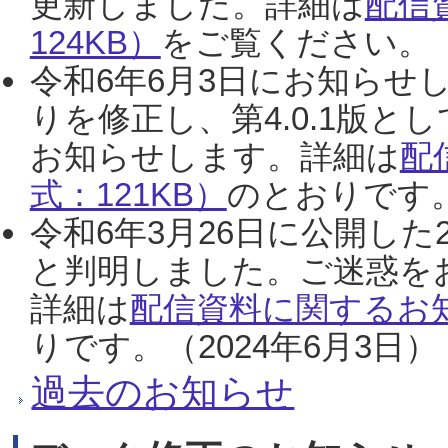
更新しました。詳細は
配信
124KB）
をご覧ください。（2
令和6年6月3日にお知らせし
りを修正し、第4.0.1版
お知らせします。詳細は
配
式：121KB）
のとおりです。
令和6年3月26日に公開した
と判明しました。ご迷惑を
詳細は
配信資料に関するお知
りです。（2024年6月3日）
過去のお知らせ