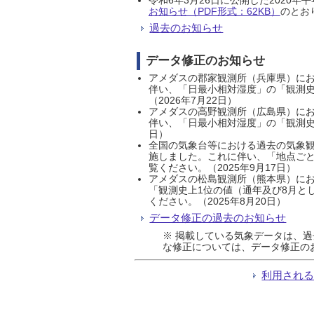
お知らせ（PDF形式：62KB）
のとおり
過去のお知らせ
データ修正のお知らせ
アメダスの郡家観測所（兵庫県）におい
伴い、「日最小相対湿度」の「観測史
（2026年7月22日）
アメダスの高野観測所（広島県）におい
伴い、「日最小相対湿度」の「観測史
日）
全国の気象台等における過去の気象観
施しました。これに伴い、「地点ごと
覧ください。（2025年9月17日）
アメダスの松島観測所（熊本県）にお
「観測史上1位の値（通年及び8月と
ください。（2025年8月20日）
データ修正の過去のお知らせ
※ 掲載している気象データは、
な修正については、データ修正の
利用され