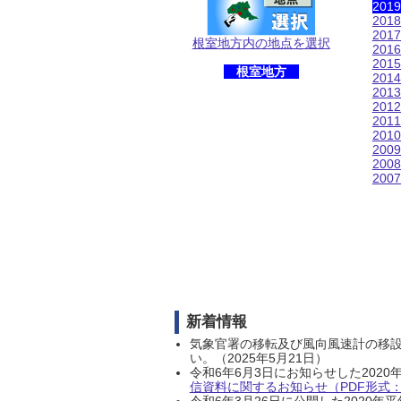
201
201
201
根室地方内の地点を選択
201
201
根室地方
201
201
201
201
201
200
200
200
新着情報
気象官署の移転及び風向風速計の移
い。（2025年5月21日）
令和6年6月3日にお知らせした202
信資料に関するお知らせ（PDF形式：1
令和6年3月26日に公開した202