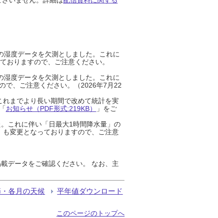
までの湿度データを欠測としました。これに
っておりますので、ご注意ください。
までの湿度データを欠測としました。これに
、ご注意ください。（2026年7月22
これまでより長い期間で改めて統計を実
「
お知らせ（PDF形式:219KB）
」をご
た。これに伴い「日最大1時間降水量」の
」も変更となっておりますので、ご注意
載データをご確認ください。 なお、主
節・各月の天候
平年値ダウンロード
このページのトップへ