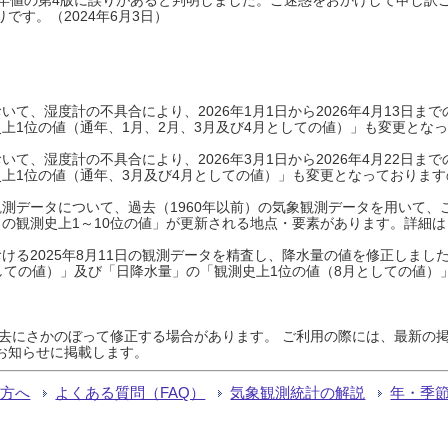
です。（2024年6月3日）
て、湿度計の不具合により、2026年1月1日から2026年4月13日
上1位の値（通年、1月、2月、3月及び4月としての値）」も変更とな
て、湿度計の不具合により、2026年3月1日から2026年4月22日
上1位の値（通年、3月及び4月としての値）」も変更となっておりますので
測データについて、過去（1960年以前）の気象観測データを用いて、
の観測史上1～10位の値」が更新される地点・要素があります。詳細は
ける2025年8月11日の観測データを精査し、降水量の値を修正しまし
しての値）」及び「日降水量」の「観測史上1位の値（8月としての値）
過去にさかのぼって修正する場合があります。 ご利用の際には、最新の掲
お知らせに掲載します。
る方へ
よくある質問（FAQ）
気象観測統計の解説
年・季