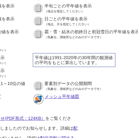
値を表示
半旬ごとの平年値を表示
）
（地点を指定してください）
値を表示
日ごとの平年値を表示
）
（地点、月を指定してください）
の値を表示
霜・雪・結氷の初終日と初冠雪日の平年値を表
）
（気象台、測候所などのみのデータです）
さい）
表示
平年値は1991-2020年の30年間の観測値
の平均をもとに算出しています。
さい）
表示
さい）
1～10位の値
要素別データの公開期間
）
（気象台、測候所などのみのデータです）
グ
メッシュ平年値図
(PDF形式：124KB）
をご覧くださ
開始しましたのでお知らせします。詳細は
配
ございません。詳細は
配信資料に関する