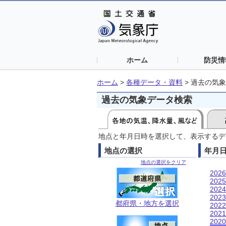
ホーム
防災情
ホーム
>
各種データ・資料
>
過去の気象
過去の気象データ検索
地点と年月日時を選択して、表示するデ
地点の選択
年月
地点の選択をクリア
202
202
202
202
都府県・地方を選択
202
202
202