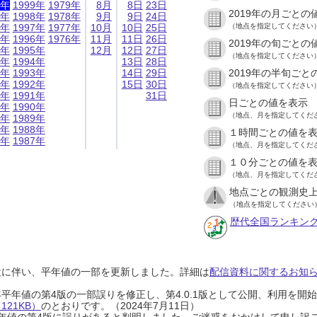
9年
1999年
1979年
8月
8日
23日
2019年の月ごとの
8年
1998年
1978年
9月
9日
24日
7年
1997年
1977年
10月
10日
25日
（地点を指定してください
6年
1996年
1976年
11月
11日
26日
2019年の旬ごとの
5年
1995年
12月
12日
27日
（地点を指定してください
4年
1994年
13日
28日
3年
1993年
14日
29日
2019年の半旬ごと
2年
1992年
15日
30日
（地点を指定してください
1年
1991年
31日
日ごとの値を表示
0年
1990年
（地点、月を指定してくだ
9年
1989年
8年
1988年
１時間ごとの値を
7年
1987年
（地点、月を指定してくだ
１０分ごとの値を
（地点、月を指定してくだ
地点ごとの観測史上
（地点を指定してください
歴代全国ランキン
設に伴い、平年値の一部を更新しました。詳細は
配信資料に関するお知らせ
0年平年値の第4版の一部誤りを修正し、第4.0.1版として公開、利用を
21KB）
のとおりです。（2024年7月11日）
0年平年値の第4版に誤りがあると判明しました。ご迷惑をおかけして申し訳