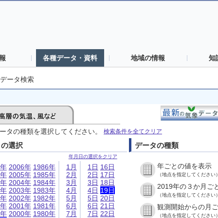
報
各種データ・資料
地域の情報
知
データ検索
ータの種類を選択してください。
検索条件を全てクリア
日の選択
データの種類
年月日の選択をクリア
年ごとの値を表示
6年
2006年
1986年
1月
1日
16日
5年
2005年
1985年
2月
2日
17日
（地点を指定してください
4年
2004年
1984年
3月
3日
18日
2019年の３か月ご
3年
2003年
1983年
4月
4日
19日
（地点を指定してください
2年
2002年
1982年
5月
5日
20日
1年
2001年
1981年
6月
6日
21日
観測開始からの月
0年
2000年
1980年
7月
7日
22日
（地点を指定してください