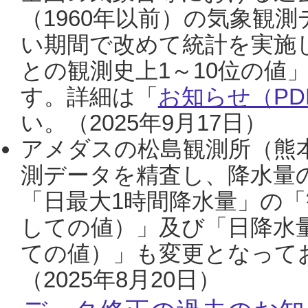
（1960年以前）の気象観
い期間で改めて統計を実施
との観測史上1～10位の値
す。詳細は「
お知らせ（PDF
い。（2025年9月17日）
アメダスの松島観測所（熊本
測データを精査し、降水量
「日最大1時間降水量」の「
しての値）」及び「日降水
ての値）」も変更となって
（2025年8月20日）