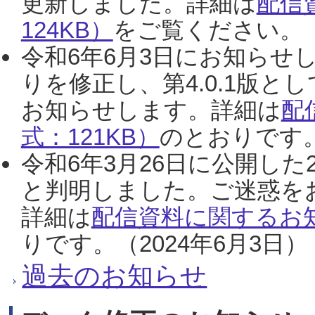
更新しました。詳細は
配信
124KB）
をご覧ください。（2
令和6年6月3日にお知らせし
りを修正し、第4.0.1版
お知らせします。詳細は
配
式：121KB）
のとおりです。
令和6年3月26日に公開した
と判明しました。ご迷惑を
詳細は
配信資料に関するお知
りです。（2024年6月3日）
過去のお知らせ