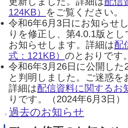
更新しました。詳細は
配信
124KB）
をご覧ください。（2
令和6年6月3日にお知らせし
りを修正し、第4.0.1版
お知らせします。詳細は
配
式：121KB）
のとおりです。
令和6年3月26日に公開した
と判明しました。ご迷惑を
詳細は
配信資料に関するお知
りです。（2024年6月3日）
過去のお知らせ