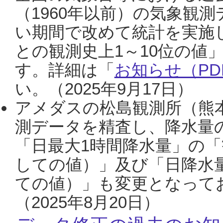
（1960年以前）の気象観
い期間で改めて統計を実施
との観測史上1～10位の値
す。詳細は「
お知らせ（PDF
い。（2025年9月17日）
アメダスの松島観測所（熊本
測データを精査し、降水量
「日最大1時間降水量」の「
しての値）」及び「日降水
ての値）」も変更となって
（2025年8月20日）