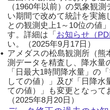
（1960年以前）の気象観
い期間で改めて統計を実施
との観測史上1～10位の値
す。詳細は「
お知らせ（PDF
い。（2025年9月17日）
アメダスの松島観測所（熊本
測データを精査し、降水量
「日最大1時間降水量」の「
しての値）」及び「日降水
ての値）」も変更となって
（2025年8月20日）