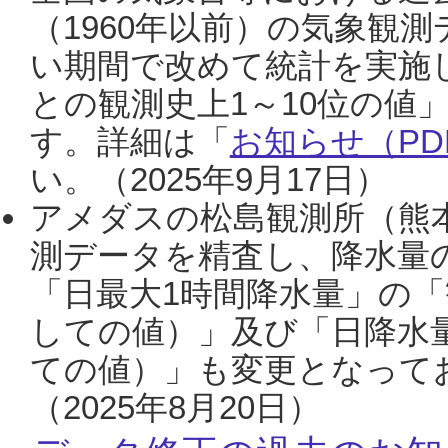
（1960年以前）の気象観
い期間で改めて統計を実施
との観測史上1～10位の値
す。詳細は「
お知らせ（PDF
い。（2025年9月17日）
アメダスの松島観測所（熊本
測データを精査し、降水量
「日最大1時間降水量」の「
しての値）」及び「日降水
ての値）」も変更となって
（2025年8月20日）