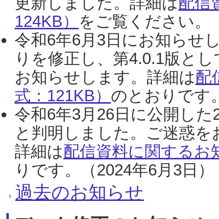
更新しました。詳細は
配信
124KB）
をご覧ください。（2
令和6年6月3日にお知らせし
りを修正し、第4.0.1版
お知らせします。詳細は
配
式：121KB）
のとおりです。
令和6年3月26日に公開した
と判明しました。ご迷惑を
詳細は
配信資料に関するお知
りです。（2024年6月3日）
過去のお知らせ