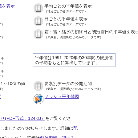
値を表示
半旬ごとの平年値を表示
（地点ごとのみのデータです）
日ごとの平年値を表示
す）
（地点ごとのみのデータです）
示
霜・雪・結氷の初終日と初冠雪日の平年値を表
す）
（気象台、測候所などのみのデータです）
表示
平年値は1991-2020年の30年間の観測値
の平均をもとに算出しています。
す）
表示
す）
1～10位の値
要素別データの公開期間
す）
（気象台、測候所などのみのデータです）
グ
メッシュ平年値図
(PDF形式：124KB）
をご覧くださ
開始しましたのでお知らせします。詳細は
配
ございません。詳細は
配信資料に関する