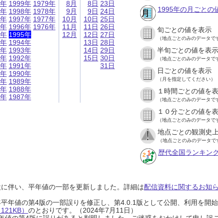
9年
1999年
1979年
8月
8日
23日
1995年の月ごとの
8年
1998年
1978年
9月
9日
24日
7年
1997年
1977年
10月
10日
25日
6年
1996年
1976年
11月
11日
26日
旬ごとの値を表示
5年
1995年
12月
12日
27日
（地点ごとのみのデータで
4年
1994年
13日
28日
3年
1993年
14日
29日
半旬ごとの値を表
2年
1992年
15日
30日
（地点ごとのみのデータで
1年
1991年
31日
日ごとの値を表示
0年
1990年
（月を指定してください）
9年
1989年
8年
1988年
１時間ごとの値を
7年
1987年
（地点ごとのみのデータで
１０分ごとの値を
（地点ごとのみのデータで
地点ごとの観測史上
（地点ごとのみのデータで
歴代全国ランキン
設に伴い、平年値の一部を更新しました。詳細は
配信資料に関するお知らせ
0年平年値の第4版の一部誤りを修正し、第4.0.1版として公開、利用を
21KB）
のとおりです。（2024年7月11日）
0年平年値の第4版に誤りがあると判明しました。ご迷惑をおかけして申し訳