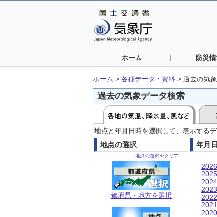
ホーム
防災情
ホーム
>
各種データ・資料
>
過去の気象
過去の気象データ検索
地点と年月日時を選択して、表示するデ
地点の選択
年月
地点の選択をクリア
202
202
202
202
都府県・地方を選択
202
202
202