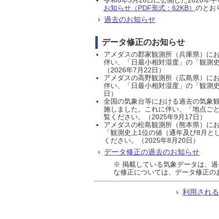
お知らせ（PDF形式：62KB）
のとおり
過去のお知らせ
データ修正のお知らせ
アメダスの郡家観測所（兵庫県）におい
伴い、「日最小相対湿度」の「観測史
（2026年7月22日）
アメダスの高野観測所（広島県）におい
伴い、「日最小相対湿度」の「観測史
日）
全国の気象台等における過去の気象観
施しました。これに伴い、「地点ごと
覧ください。（2025年9月17日）
アメダスの松島観測所（熊本県）にお
「観測史上1位の値（通年及び8月と
ください。（2025年8月20日）
データ修正の過去のお知らせ
※ 掲載している気象データは、
な修正については、データ修正の
利用され