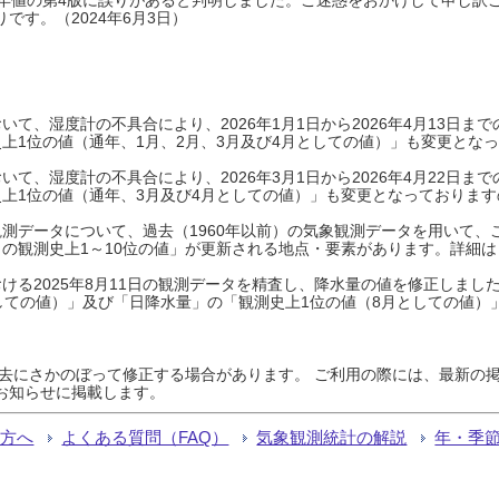
です。（2024年6月3日）
て、湿度計の不具合により、2026年1月1日から2026年4月13日
上1位の値（通年、1月、2月、3月及び4月としての値）」も変更とな
て、湿度計の不具合により、2026年3月1日から2026年4月22日
上1位の値（通年、3月及び4月としての値）」も変更となっておりますので
測データについて、過去（1960年以前）の気象観測データを用いて、
の観測史上1～10位の値」が更新される地点・要素があります。詳細は
ける2025年8月11日の観測データを精査し、降水量の値を修正しまし
しての値）」及び「日降水量」の「観測史上1位の値（8月としての値）
過去にさかのぼって修正する場合があります。 ご利用の際には、最新の掲
お知らせに掲載します。
る方へ
よくある質問（FAQ）
気象観測統計の解説
年・季