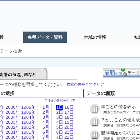
報
各種データ・資料
地域の情報
知
データ検索
ータの種類を選択してください。
検索条件を全てクリア
日の選択
データの種類
年月日の選択をクリア
年ごとの値を表示
6年
2006年
1986年
1月
1日
16日
5年
2005年
1985年
2月
2日
17日
（地点ごとのみのデータで
4年
2004年
1984年
3月
3日
18日
３か月ごとの値を
3年
2003年
1983年
4月
4日
19日
（気象台、測候所などのみ
2年
2002年
1982年
5月
5日
20日
1年
2001年
1981年
6月
6日
21日
観測開始からの月
0年
2000年
1980年
7月
7日
22日
（気象台、測候所などのみ