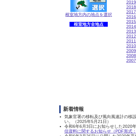
201
201
201
根室地方内の地点を選択
201
201
根室地方全地点
201
201
201
201
201
200
200
200
新着情報
気象官署の移転及び風向風速計の移
い。（2025年5月21日）
令和6年6月3日にお知らせした202
信資料に関するお知らせ（PDF形式：1
令和6年3月26日に公開した202