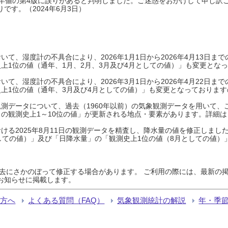
0年平年値の第4版に誤りがあると判明しました。ご迷惑をおかけして申し訳
です。（2024年6月3日）
て、湿度計の不具合により、2026年1月1日から2026年4月13日
上1位の値（通年、1月、2月、3月及び4月としての値）」も変更とな
て、湿度計の不具合により、2026年3月1日から2026年4月22日
上1位の値（通年、3月及び4月としての値）」も変更となっておりますので
測データについて、過去（1960年以前）の気象観測データを用いて、
の観測史上1～10位の値」が更新される地点・要素があります。詳細は
ける2025年8月11日の観測データを精査し、降水量の値を修正しまし
しての値）」及び「日降水量」の「観測史上1位の値（8月としての値）
過去にさかのぼって修正する場合があります。 ご利用の際には、最新の掲
お知らせに掲載します。
る方へ
よくある質問（FAQ）
気象観測統計の解説
年・季