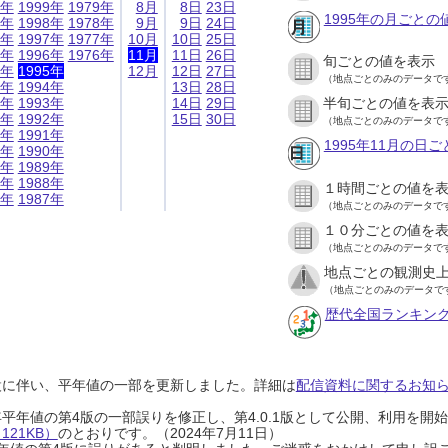
9年
1999年
1979年
8月
8日
23日
1995年の月ごとの
8年
1998年
1978年
9月
9日
24日
7年
1997年
1977年
10月
10日
25日
6年
1996年
1976年
11月
11日
26日
旬ごとの値を表示
5年
1995年
12月
12日
27日
（地点ごとのみのデータで
4年
1994年
13日
28日
3年
1993年
14日
29日
半旬ごとの値を表
2年
1992年
15日
30日
（地点ごとのみのデータで
1年
1991年
1995年11月の日
0年
1990年
9年
1989年
8年
1988年
１時間ごとの値を
7年
1987年
（地点ごとのみのデータで
１０分ごとの値を
（地点ごとのみのデータで
地点ごとの観測史上
（地点ごとのみのデータで
歴代全国ランキン
設に伴い、平年値の一部を更新しました。詳細は
配信資料に関するお知らせ
0年平年値の第4版の一部誤りを修正し、第4.0.1版として公開、利用を
21KB）
のとおりです。（2024年7月11日）