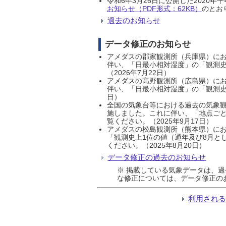
令和6年3月26日に公開した202
お知らせ（PDF形式：62KB）
のとおり
過去のお知らせ
データ修正のお知らせ
アメダスの郡家観測所（兵庫県）におい
伴い、「日最小相対湿度」の「観測史
（2026年7月22日）
アメダスの高野観測所（広島県）におい
伴い、「日最小相対湿度」の「観測史
日）
全国の気象台等における過去の気象観
施しました。これに伴い、「地点ごと
覧ください。（2025年9月17日）
アメダスの松島観測所（熊本県）にお
「観測史上1位の値（通年及び8月と
ください。（2025年8月20日）
データ修正の過去のお知らせ
※ 掲載している気象データは、
な修正については、データ修正の
利用され