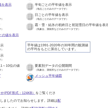
値を表示
半旬ごとの平年値を表示
（地点ごとのみのデータです）
日ごとの平年値を表示
す）
（地点ごとのみのデータです）
示
霜・雪・結氷の初終日と初冠雪日の平年値を表
す）
（気象台、測候所などのみのデータです）
ごとの値を表示
平年値は1991-2020年の30年間の観測値
表示
の平均をもとに算出しています。
す）
表示
す）
1～10位の値
要素別データの公開期間
す）
（気象台、測候所などのみのデータです）
グ
メッシュ平年値図
(PDF形式：124KB）
をご覧くださ
開始しましたのでお知らせします。詳細は
配