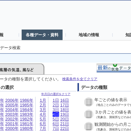
報
各種データ・資料
地域の情報
知
データ検索
ータの種類を選択してください。
検索条件を全てクリア
日の選択
データの種類
年月日の選択をクリア
年ごとの値を表示
6年
2006年
1986年
1月
1日
16日
5年
2005年
1985年
2月
2日
17日
（地点ごとのみのデータで
4年
2004年
1984年
3月
3日
18日
３か月ごとの値を
3年
2003年
1983年
4月
4日
19日
（気象台、測候所などのみ
2年
2002年
1982年
5月
5日
20日
1年
2001年
1981年
6月
6日
21日
観測開始からの月
0年
2000年
1980年
7月
7日
22日
（気象台、測候所などのみ