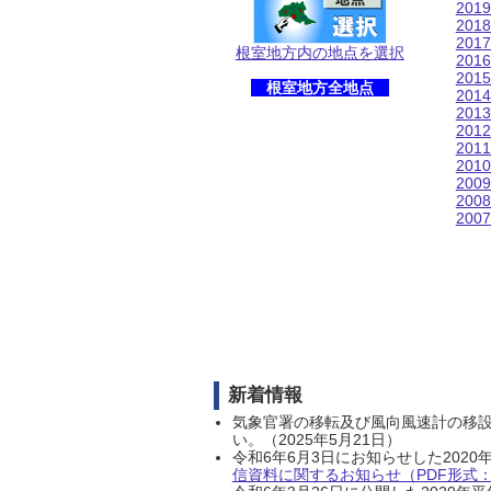
201
201
201
根室地方内の地点を選択
201
201
根室地方全地点
201
201
201
201
201
200
200
200
新着情報
気象官署の移転及び風向風速計の移
い。（2025年5月21日）
令和6年6月3日にお知らせした202
信資料に関するお知らせ（PDF形式：1