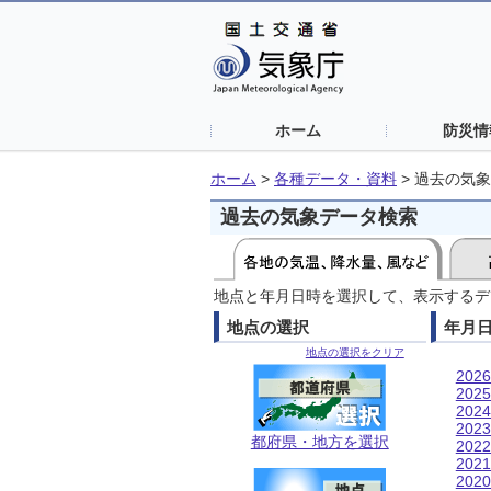
ホーム
防災情
ホーム
>
各種データ・資料
>
過去の気象
過去の気象データ検索
地点と年月日時を選択して、表示するデ
地点の選択
年月
地点の選択をクリア
202
202
202
202
都府県・地方を選択
202
202
202