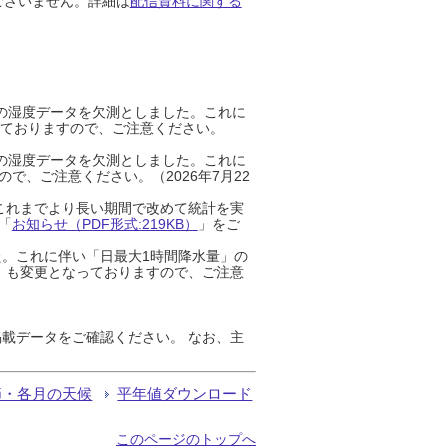
ございません。詳細は
配信資料に関する
までの湿度データを欠測としました。これに
っておりますので、ご注意ください。
までの湿度データを欠測としました。これに
、ご注意ください。（2026年7月22
これまでより長い期間で改めて統計を実
「
お知らせ（PDF形式:219KB）
」をご
た。これに伴い「日最大1時間降水量」の
」も変更となっておりますので、ご注意
載データをご確認ください。 なお、主
節・各月の天候
平年値ダウンロード
このページのトップへ