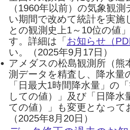
（1960年以前）の気象観
い期間で改めて統計を実施
との観測史上1～10位の値
す。詳細は「
お知らせ（PDF
い。（2025年9月17日）
アメダスの松島観測所（熊本
測データを精査し、降水量
「日最大1時間降水量」の「
しての値）」及び「日降水
ての値）」も変更となって
（2025年8月20日）