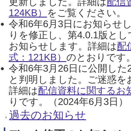
更新しました。詳細は
配信
124KB）
をご覧ください。（2
令和6年6月3日にお知らせし
りを修正し、第4.0.1版
お知らせします。詳細は
配
式：121KB）
のとおりです。
令和6年3月26日に公開した
と判明しました。ご迷惑を
詳細は
配信資料に関するお知
りです。（2024年6月3日）
過去のお知らせ