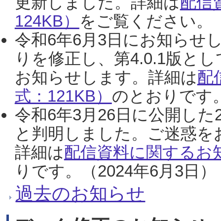
更新しました。詳細は
配信
124KB）
をご覧ください。（2
令和6年6月3日にお知らせし
りを修正し、第4.0.1版
お知らせします。詳細は
配
式：121KB）
のとおりです。
令和6年3月26日に公開した
と判明しました。ご迷惑を
詳細は
配信資料に関するお知
りです。（2024年6月3日）
過去のお知らせ