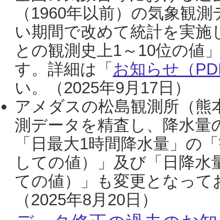
（1960年以前）の気象観
い期間で改めて統計を実施
との観測史上1～10位の値
す。詳細は「
お知らせ（PDF
い。（2025年9月17日）
アメダスの松島観測所（熊本
測データを精査し、降水量
「日最大1時間降水量」の「
しての値）」及び「日降水
ての値）」も変更となって
（2025年8月20日）