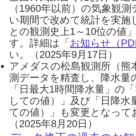
（1960年以前）の気象観
い期間で改めて統計を実施
との観測史上1～10位の値
す。詳細は「
お知らせ（PDF
い。（2025年9月17日）
アメダスの松島観測所（熊本
測データを精査し、降水量
「日最大1時間降水量」の「
しての値）」及び「日降水
ての値）」も変更となって
（2025年8月20日）