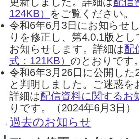
更新しました。詳細は
配信
124KB）
をご覧ください。（2
令和6年6月3日にお知らせし
りを修正し、第4.0.1版
お知らせします。詳細は
配
式：121KB）
のとおりです。
令和6年3月26日に公開した
と判明しました。ご迷惑を
詳細は
配信資料に関するお知
りです。（2024年6月3日）
過去のお知らせ