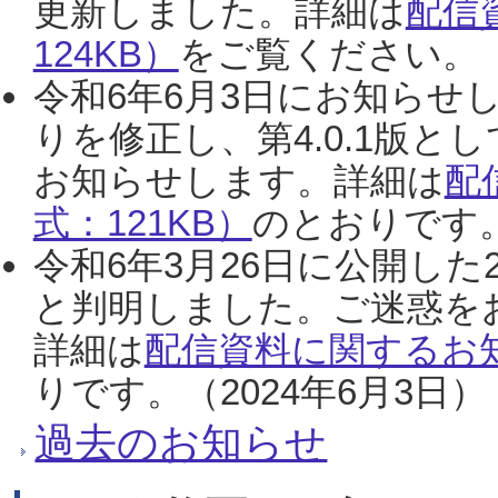
更新しました。詳細は
配信
124KB）
をご覧ください。（2
令和6年6月3日にお知らせし
りを修正し、第4.0.1版
お知らせします。詳細は
配
式：121KB）
のとおりです。
令和6年3月26日に公開した
と判明しました。ご迷惑を
詳細は
配信資料に関するお知
りです。（2024年6月3日）
過去のお知らせ