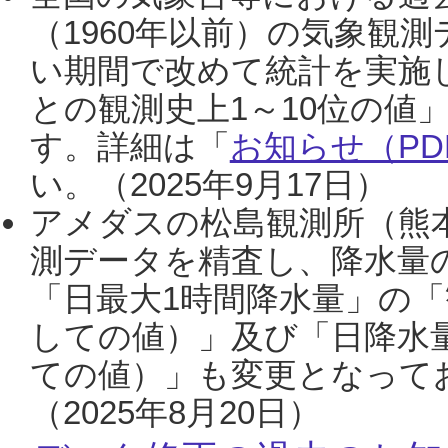
（1960年以前）の気象観
い期間で改めて統計を実施
との観測史上1～10位の値
す。詳細は「
お知らせ（PDF
い。（2025年9月17日）
アメダスの松島観測所（熊本
測データを精査し、降水量
「日最大1時間降水量」の「
しての値）」及び「日降水
ての値）」も変更となって
（2025年8月20日）