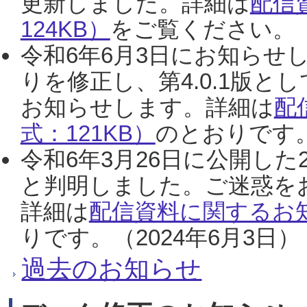
更新しました。詳細は
配信
124KB）
をご覧ください。（2
令和6年6月3日にお知らせし
りを修正し、第4.0.1版
お知らせします。詳細は
配
式：121KB）
のとおりです。
令和6年3月26日に公開した
と判明しました。ご迷惑を
詳細は
配信資料に関するお知
りです。（2024年6月3日）
過去のお知らせ