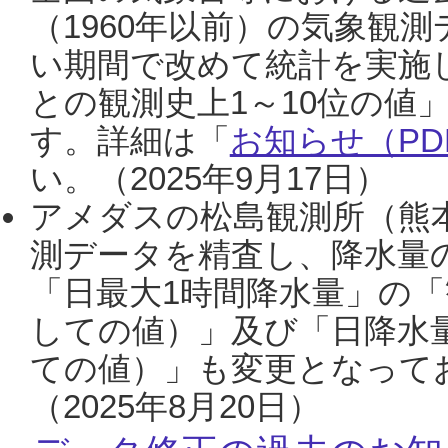
（1960年以前）の気象観
い期間で改めて統計を実施
との観測史上1～10位の値
す。詳細は「
お知らせ（PDF
い。（2025年9月17日）
アメダスの松島観測所（熊本
測データを精査し、降水量
「日最大1時間降水量」の「
しての値）」及び「日降水
ての値）」も変更となって
（2025年8月20日）