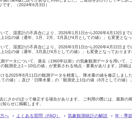
です。（2024年6月3日）
て、湿度計の不具合により、2026年1月1日から2026年4月13日
上1位の値（通年、1月、2月、3月及び4月としての値）」も変更とな
て、湿度計の不具合により、2026年3月1日から2026年4月22日
上1位の値（通年、3月及び4月としての値）」も変更となっておりますので
測データについて、過去（1960年以前）の気象観測データを用いて、
の観測史上1～10位の値」が更新される地点・要素があります。詳細は
ける2025年8月11日の観測データを精査し、降水量の値を修正しまし
しての値）」及び「日降水量」の「観測史上1位の値（8月としての値）
過去にさかのぼって修正する場合があります。 ご利用の際には、最新の掲
お知らせに掲載します。
る方へ
よくある質問（FAQ）
気象観測統計の解説
年・季