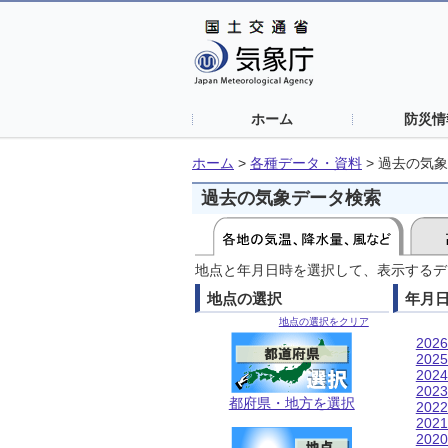
ホーム
防災情
ホーム
>
各種データ・資料
>
過去の気象
過去の気象データ検索
地点と年月日時を選択して、表示するデ
地点の選択
年月
地点の選択をクリア
202
202
202
202
都府県・地方を選択
202
202
202