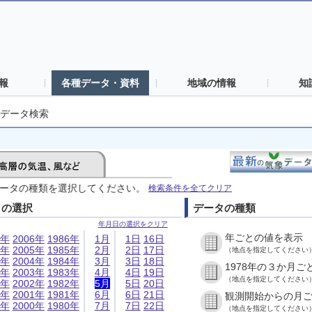
報
各種データ・資料
地域の情報
知
データ検索
ータの種類を選択してください。
検索条件を全てクリア
日の選択
データの種類
年月日の選択をクリア
年ごとの値を表示
6年
2006年
1986年
1月
1日
16日
5年
2005年
1985年
2月
2日
17日
（地点を指定してください
4年
2004年
1984年
3月
3日
18日
1978年の３か月ご
3年
2003年
1983年
4月
4日
19日
（地点を指定してください
2年
2002年
1982年
5月
5日
20日
1年
2001年
1981年
6月
6日
21日
観測開始からの月
0年
2000年
1980年
7月
7日
22日
（地点を指定してください