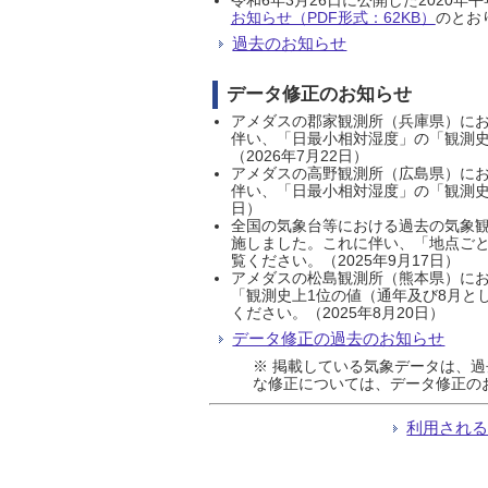
お知らせ（PDF形式：62KB）
のとおり
過去のお知らせ
データ修正のお知らせ
アメダスの郡家観測所（兵庫県）におい
伴い、「日最小相対湿度」の「観測史
（2026年7月22日）
アメダスの高野観測所（広島県）におい
伴い、「日最小相対湿度」の「観測史
日）
全国の気象台等における過去の気象観
施しました。これに伴い、「地点ごと
覧ください。（2025年9月17日）
アメダスの松島観測所（熊本県）にお
「観測史上1位の値（通年及び8月と
ください。（2025年8月20日）
データ修正の過去のお知らせ
※ 掲載している気象データは、
な修正については、データ修正の
利用され