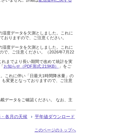
までの湿度データを欠測としました。これに
っておりますので、ご注意ください。
までの湿度データを欠測としました。これに
、ご注意ください。（2026年7月22
これまでより長い期間で改めて統計を実
「
お知らせ（PDF形式:219KB）
」をご
た。これに伴い「日最大1時間降水量」の
」も変更となっておりますので、ご注意
載データをご確認ください。 なお、主
節・各月の天候
平年値ダウンロード
このページのトップへ