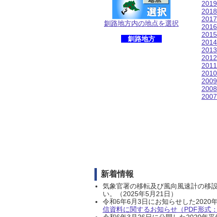
201
201
201
釧路地方内の地点を選択
201
201
釧路地方
201
201
201
201
201
200
200
200
新着情報
気象官署の移転及び風向風速計の移
い。（2025年5月21日）
令和6年6月3日にお知らせした202
信資料に関するお知らせ（PDF形式：1
令和6年3月26日に公開した202