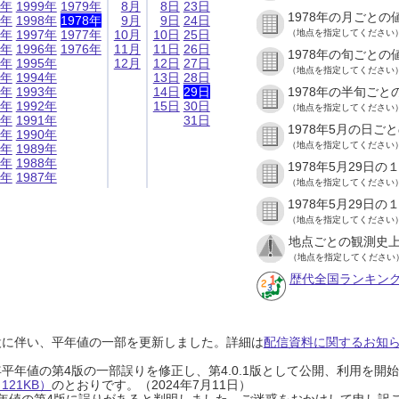
9年
1999年
1979年
8月
8日
23日
1978年の月ごとの
8年
1998年
1978年
9月
9日
24日
7年
1997年
1977年
10月
10日
25日
（地点を指定してください
6年
1996年
1976年
11月
11日
26日
1978年の旬ごとの
5年
1995年
12月
12日
27日
（地点を指定してください
4年
1994年
13日
28日
3年
1993年
14日
29日
1978年の半旬ごと
2年
1992年
15日
30日
（地点を指定してください
1年
1991年
31日
1978年5月の日ご
0年
1990年
（地点を指定してください
9年
1989年
8年
1988年
1978年5月29日
7年
1987年
（地点を指定してください
1978年5月29日
（地点を指定してください
地点ごとの観測史上
（地点を指定してください
歴代全国ランキン
設に伴い、平年値の一部を更新しました。詳細は
配信資料に関するお知らせ
0年平年値の第4版の一部誤りを修正し、第4.0.1版として公開、利用を
21KB）
のとおりです。（2024年7月11日）
0年平年値の第4版に誤りがあると判明しました。ご迷惑をおかけして申し訳