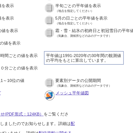
値を表示
半旬ごとの平年値を表示
）
（地点を指定してください）
値を表示
5月の日ごとの平年値を表示
）
（地点を指定してください）
の値を表示
霜・雪・結氷の初終日と初冠雪日の平年
）
（気象台、測候所などのみのデータです）
との値を表示
）
の１時間ごとの値を表示
平年値は1991-2020年の30年間の観測値
の平均をもとに算出しています。
）
の１０分ごとの値を表示
）
1～10位の値
要素別データの公開期間
）
（気象台、測候所などのみのデータです）
グ
メッシュ平年値図
(PDF形式：124KB）
をご覧くださ
開始しましたのでお知らせします。詳細は
配
ございません。詳細は
配信資料に関する