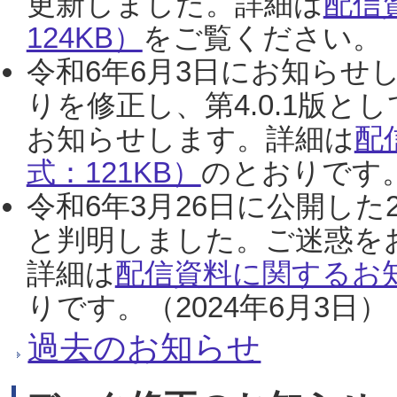
更新しました。詳細は
配信
124KB）
をご覧ください。（2
令和6年6月3日にお知らせし
りを修正し、第4.0.1版
お知らせします。詳細は
配
式：121KB）
のとおりです。
令和6年3月26日に公開した
と判明しました。ご迷惑を
詳細は
配信資料に関するお知
りです。（2024年6月3日）
過去のお知らせ