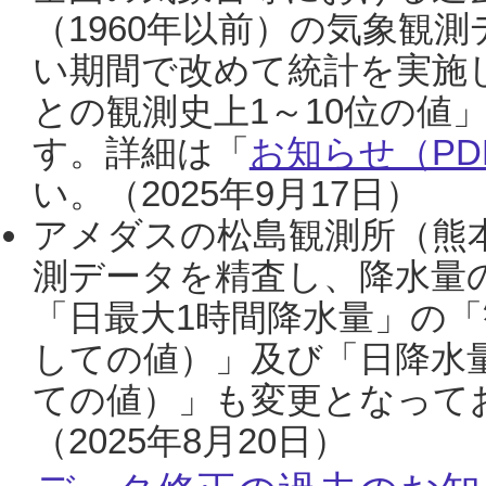
（1960年以前）の気象観
い期間で改めて統計を実施
との観測史上1～10位の値
す。詳細は「
お知らせ（PDF
い。（2025年9月17日）
アメダスの松島観測所（熊本
測データを精査し、降水量
「日最大1時間降水量」の「
しての値）」及び「日降水
ての値）」も変更となって
（2025年8月20日）