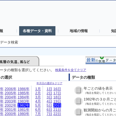
報
各種データ・資料
地域の情報
知
データ検索
ータの種類を選択してください。
検索条件を全てクリア
日の選択
データの種類
年月日の選択をクリア
年ごとの値を表示
6年
2006年
1986年
1月
1日
16日
5年
2005年
1985年
2月
2日
17日
（地点を指定してください
4年
2004年
1984年
3月
3日
18日
1982年の３か月ご
3年
2003年
1983年
4月
4日
19日
（地点を指定してください
2年
2002年
1982年
5月
5日
20日
1年
2001年
1981年
6月
6日
21日
観測開始からの月
0年
2000年
1980年
7月
7日
22日
（地点を指定してください