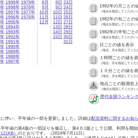
9年
1999年
1979年
8月
8日
23日
1982年の月ごとの
8年
1998年
1978年
9月
9日
24日
7年
1997年
1977年
10月
10日
25日
（地点を指定してください
6年
1996年
1976年
11月
11日
26日
1982年の旬ごとの
5年
1995年
12月
12日
27日
（地点を指定してください
4年
1994年
13日
28日
3年
1993年
14日
29日
1982年の半旬ごと
2年
1992年
15日
30日
（地点を指定してください
1年
1991年
31日
日ごとの値を表示
0年
1990年
（地点、月を指定してくだ
9年
1989年
8年
1988年
１時間ごとの値を
7年
1987年
（地点、月を指定してくだ
１０分ごとの値を
（地点、月を指定してくだ
地点ごとの観測史上
（地点を指定してください
歴代全国ランキン
設に伴い、平年値の一部を更新しました。詳細は
配信資料に関するお知らせ
0年平年値の第4版の一部誤りを修正し、第4.0.1版として公開、利用を
21KB）
のとおりです。（2024年7月11日）
0年平年値の第4版に誤りがあると判明しました。ご迷惑をおかけして申し訳