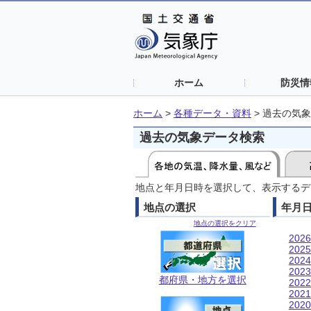
ホーム
防災情
ホーム
>
各種データ・資料
>
過去の気象
過去の気象データ検索
地点と年月日時を選択して、表示するデ
地点の選択
年月
地点の選択をクリア
202
202
202
202
都府県・地方を選択
202
202
202