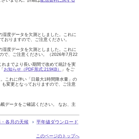
までの湿度データを欠測としました。これに
っておりますので、ご注意ください。
までの湿度データを欠測としました。これに
、ご注意ください。（2026年7月22
これまでより長い期間で改めて統計を実
「
お知らせ（PDF形式:219KB）
」をご
た。これに伴い「日最大1時間降水量」の
」も変更となっておりますので、ご注意
載データをご確認ください。 なお、主
節・各月の天候
平年値ダウンロード
このページのトップへ