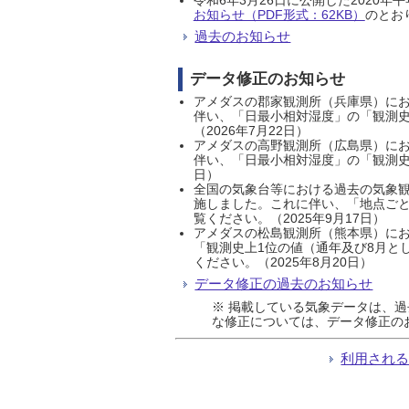
お知らせ（PDF形式：62KB）
のとおり
過去のお知らせ
データ修正のお知らせ
アメダスの郡家観測所（兵庫県）におい
伴い、「日最小相対湿度」の「観測史
（2026年7月22日）
アメダスの高野観測所（広島県）におい
伴い、「日最小相対湿度」の「観測史
日）
全国の気象台等における過去の気象観
施しました。これに伴い、「地点ごと
覧ください。（2025年9月17日）
アメダスの松島観測所（熊本県）にお
「観測史上1位の値（通年及び8月と
ください。（2025年8月20日）
データ修正の過去のお知らせ
※ 掲載している気象データは、
な修正については、データ修正の
利用され