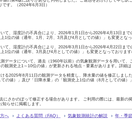
です。（2024年6月3日）
て、湿度計の不具合により、2026年1月1日から2026年4月13日
上1位の値（通年、1月、2月、3月及び4月としての値）」も変更とな
て、湿度計の不具合により、2026年3月1日から2026年4月22日
上1位の値（通年、3月及び4月としての値）」も変更となっておりますので
測データについて、過去（1960年以前）の気象観測データを用いて、
の観測史上1～10位の値」が更新される地点・要素があります。詳細は
ける2025年8月11日の観測データを精査し、降水量の値を修正しまし
しての値）」及び「日降水量」の「観測史上1位の値（8月としての値）
過去にさかのぼって修正する場合があります。 ご利用の際には、最新の掲
お知らせに掲載します。
る方へ
よくある質問（FAQ）
気象観測統計の解説
年・季