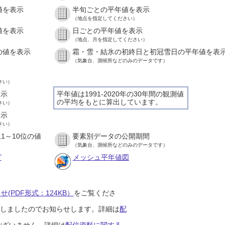
値を表示
半旬ごとの平年値を表示
）
（地点を指定してください）
値を表示
日ごとの平年値を表示
）
（地点、月を指定してください）
の値を表示
霜・雪・結氷の初終日と初冠雪日の平年値を表
）
（気象台、測候所などのみのデータです）
さい）
表示
平年値は1991-2020年の30年間の観測値
の平均をもとに算出しています。
さい）
表示
さい）
1～10位の値
要素別データの公開期間
）
（気象台、測候所などのみのデータです）
グ
メッシュ平年値図
(PDF形式：124KB）
をご覧くださ
開始しましたのでお知らせします。詳細は
配
ございません。詳細は
配信資料に関する