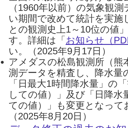
（1960年以前）の気象観
い期間で改めて統計を実施
との観測史上1～10位の値
す。詳細は「
お知らせ（PDF
い。（2025年9月17日）
アメダスの松島観測所（熊本
測データを精査し、降水量
「日最大1時間降水量」の「
しての値）」及び「日降水
ての値）」も変更となって
（2025年8月20日）