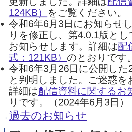
更新しました。詳細は
配信
124KB）
をご覧ください。（2
令和6年6月3日にお知らせし
りを修正し、第4.0.1版
お知らせします。詳細は
配
式：121KB）
のとおりです。
令和6年3月26日に公開した
と判明しました。ご迷惑を
詳細は
配信資料に関するお知
りです。（2024年6月3日）
過去のお知らせ