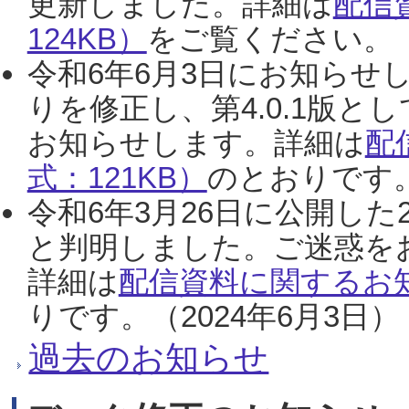
更新しました。詳細は
配信
124KB）
をご覧ください。（2
令和6年6月3日にお知らせし
りを修正し、第4.0.1版
お知らせします。詳細は
配
式：121KB）
のとおりです。
令和6年3月26日に公開した
と判明しました。ご迷惑を
詳細は
配信資料に関するお知
りです。（2024年6月3日）
過去のお知らせ