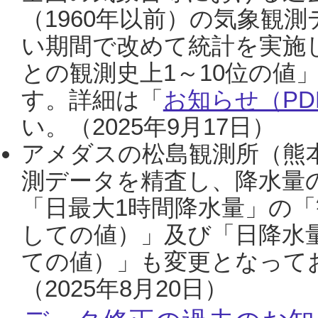
（1960年以前）の気象観
い期間で改めて統計を実施
との観測史上1～10位の値
す。詳細は「
お知らせ（PDF
い。（2025年9月17日）
アメダスの松島観測所（熊本
測データを精査し、降水量
「日最大1時間降水量」の「
しての値）」及び「日降水
ての値）」も変更となって
（2025年8月20日）