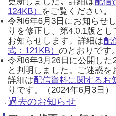
更新しました。詳細は
配信
124KB）
をご覧ください。（2
令和6年6月3日にお知らせし
りを修正し、第4.0.1版
お知らせします。詳細は
配
式：121KB）
のとおりです。
令和6年3月26日に公開した
と判明しました。ご迷惑を
詳細は
配信資料に関するお知
りです。（2024年6月3日）
過去のお知らせ