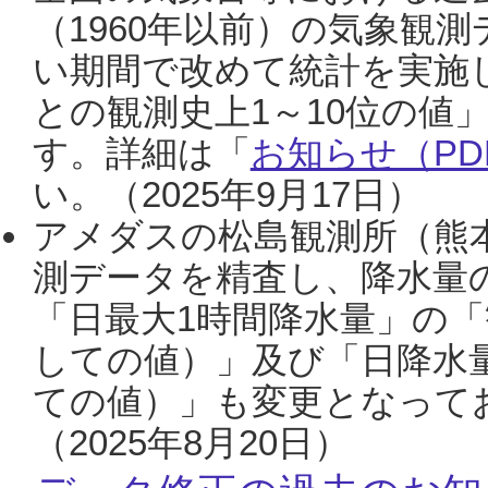
（1960年以前）の気象観
い期間で改めて統計を実施
との観測史上1～10位の値
す。詳細は「
お知らせ（PDF
い。（2025年9月17日）
アメダスの松島観測所（熊本
測データを精査し、降水量
「日最大1時間降水量」の「
しての値）」及び「日降水
ての値）」も変更となって
（2025年8月20日）