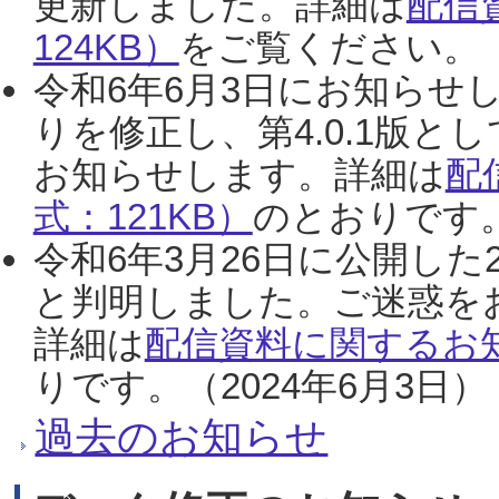
更新しました。詳細は
配信
124KB）
をご覧ください。（2
令和6年6月3日にお知らせし
りを修正し、第4.0.1版
お知らせします。詳細は
配
式：121KB）
のとおりです。
令和6年3月26日に公開した
と判明しました。ご迷惑を
詳細は
配信資料に関するお知
りです。（2024年6月3日）
過去のお知らせ