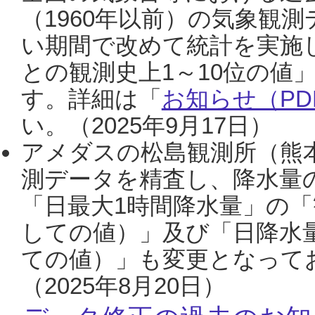
（1960年以前）の気象観
い期間で改めて統計を実施
との観測史上1～10位の値
す。詳細は「
お知らせ（PDF
い。（2025年9月17日）
アメダスの松島観測所（熊本
測データを精査し、降水量
「日最大1時間降水量」の「
しての値）」及び「日降水
ての値）」も変更となって
（2025年8月20日）