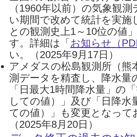
（1960年以前）の気象観
い期間で改めて統計を実施
との観測史上1～10位の値
す。詳細は「
お知らせ（PDF
い。（2025年9月17日）
アメダスの松島観測所（熊本
測データを精査し、降水量
「日最大1時間降水量」の「
しての値）」及び「日降水
ての値）」も変更となって
（2025年8月20日）