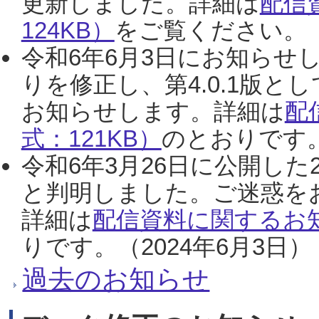
更新しました。詳細は
配信
124KB）
をご覧ください。（2
令和6年6月3日にお知らせし
りを修正し、第4.0.1版
お知らせします。詳細は
配
式：121KB）
のとおりです。
令和6年3月26日に公開した
と判明しました。ご迷惑を
詳細は
配信資料に関するお知
りです。（2024年6月3日）
過去のお知らせ