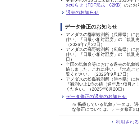
お知らせ（PDF形式：62KB）
のとおり
過去のお知らせ
データ修正のお知らせ
アメダスの郡家観測所（兵庫県）におい
伴い、「日最小相対湿度」の「観測史
（2026年7月22日）
アメダスの高野観測所（広島県）におい
伴い、「日最小相対湿度」の「観測史
日）
全国の気象台等における過去の気象観
施しました。これに伴い、「地点ごと
覧ください。（2025年9月17日）
アメダスの松島観測所（熊本県）にお
「観測史上1位の値（通年及び8月と
ください。（2025年8月20日）
データ修正の過去のお知らせ
※ 掲載している気象データは、
な修正については、データ修正の
利用され