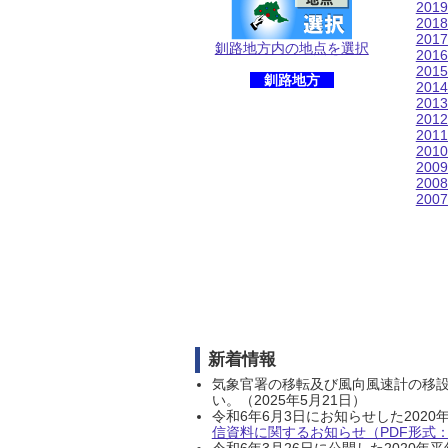
201
201
201
釧路地方内の地点を選択
201
201
釧路地方
201
201
201
201
201
200
200
200
新着情報
気象官署の移転及び風向風速計の移
い。（2025年5月21日）
令和6年6月3日にお知らせした202
信資料に関するお知らせ（PDF形式：1
令和6年3月26日に公開した202