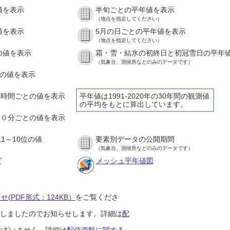
値を表示
半旬ごとの平年値を表示
）
（地点を指定してください）
値を表示
5月の日ごとの平年値を表示
）
（地点を指定してください）
の値を表示
霜・雪・結氷の初終日と初冠雪日の平年
）
（気象台、測候所などのみのデータです）
との値を表示
）
の１時間ごとの値を表示
平年値は1991-2020年の30年間の観測値
の平均をもとに算出しています。
）
の１０分ごとの値を表示
）
1～10位の値
要素別データの公開期間
）
（気象台、測候所などのみのデータです）
グ
メッシュ平年値図
(PDF形式：124KB）
をご覧くださ
開始しましたのでお知らせします。詳細は
配
ございません。詳細は
配信資料に関する