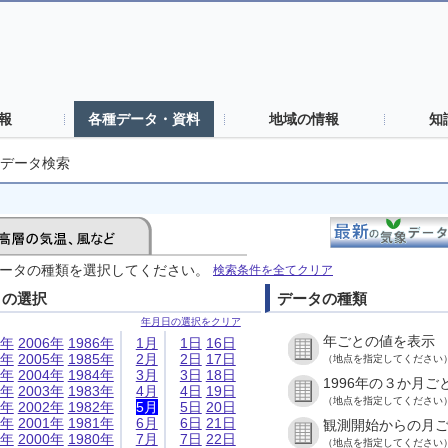
報
各種データ・資料
地域の情報
知
データ検索
ータの種類を選択してください。
検索条件を全てクリア
日の選択
データの種類
年月日の選択をクリア
年ごとの値を表示
6年
2006年
1986年
1月
1日
16日
5年
2005年
1985年
2月
2日
17日
（地点を指定してください
4年
2004年
1984年
3月
3日
18日
1996年の３か月ご
3年
2003年
1983年
4月
4日
19日
（地点を指定してください
2年
2002年
1982年
5月
5日
20日
1年
2001年
1981年
6月
6日
21日
観測開始からの月
0年
2000年
1980年
7月
7日
22日
（地点を指定してください