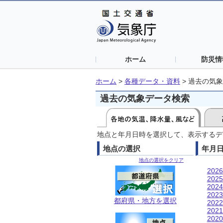
ホーム
防災情
ホーム
>
各種データ・資料
>
過去の気象
過去の気象データ検索
地点と年月日時を選択して、表示するデ
地点の選択
年月
地点の選択をクリア
202
202
202
202
都府県・地方を選択
202
202
202