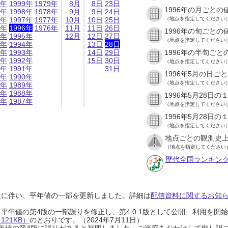
9年
1999年
1979年
8月
8日
23日
1996年の月ごとの
8年
1998年
1978年
9月
9日
24日
7年
1997年
1977年
10月
10日
25日
（地点を指定してください
6年
1996年
1976年
11月
11日
26日
1996年の旬ごとの
5年
1995年
12月
12日
27日
（地点を指定してください
4年
1994年
13日
28日
3年
1993年
14日
29日
1996年の半旬ごと
2年
1992年
15日
30日
（地点を指定してください
1年
1991年
31日
1996年5月の日ご
0年
1990年
（地点を指定してください
9年
1989年
8年
1988年
1996年5月28日
7年
1987年
（地点を指定してください
1996年5月28日
（地点を指定してください
地点ごとの観測史上
（地点を指定してください
歴代全国ランキン
設に伴い、平年値の一部を更新しました。詳細は
配信資料に関するお知らせ
0年平年値の第4版の一部誤りを修正し、第4.0.1版として公開、利用を
21KB）
のとおりです。（2024年7月11日）
0年平年値の第4版に誤りがあると判明しました。ご迷惑をおかけして申し訳