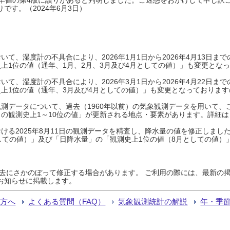
です。（2024年6月3日）
て、湿度計の不具合により、2026年1月1日から2026年4月13日
上1位の値（通年、1月、2月、3月及び4月としての値）」も変更とな
て、湿度計の不具合により、2026年3月1日から2026年4月22日
上1位の値（通年、3月及び4月としての値）」も変更となっておりますので
測データについて、過去（1960年以前）の気象観測データを用いて、
の観測史上1～10位の値」が更新される地点・要素があります。詳細は
ける2025年8月11日の観測データを精査し、降水量の値を修正しまし
しての値）」及び「日降水量」の「観測史上1位の値（8月としての値）
過去にさかのぼって修正する場合があります。 ご利用の際には、最新の掲
お知らせに掲載します。
る方へ
よくある質問（FAQ）
気象観測統計の解説
年・季