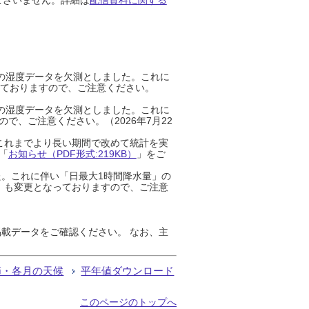
までの湿度データを欠測としました。これに
っておりますので、ご注意ください。
までの湿度データを欠測としました。これに
、ご注意ください。（2026年7月22
これまでより長い期間で改めて統計を実
「
お知らせ（PDF形式:219KB）
」をご
た。これに伴い「日最大1時間降水量」の
」も変更となっておりますので、ご注意
載データをご確認ください。 なお、主
節・各月の天候
平年値ダウンロード
このページのトップへ