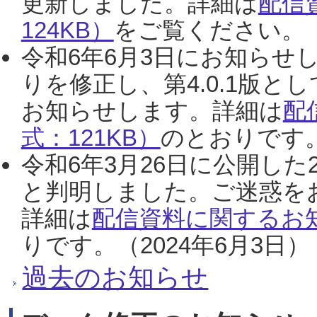
更新しました。詳細は
配信
124KB）
をご覧ください。（2
令和6年6月3日にお知らせし
りを修正し、第4.0.1版
お知らせします。詳細は
配
式：121KB）
のとおりです。
令和6年3月26日に公開した
と判明しました。ご迷惑を
詳細は
配信資料に関するお知
りです。（2024年6月3日）
過去のお知らせ