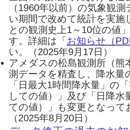
（1960年以前）の気象観
い期間で改めて統計を実施
との観測史上1～10位の値
す。詳細は「
お知らせ（PDF
い。（2025年9月17日）
アメダスの松島観測所（熊本
測データを精査し、降水量
「日最大1時間降水量」の「
しての値）」及び「日降水
ての値）」も変更となって
（2025年8月20日）