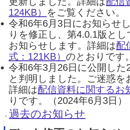
更新しました。詳細は
配信
124KB）
をご覧ください。（2
令和6年6月3日にお知らせし
りを修正し、第4.0.1版
お知らせします。詳細は
配
式：121KB）
のとおりです。
令和6年3月26日に公開した
と判明しました。ご迷惑を
詳細は
配信資料に関するお知
りです。（2024年6月3日）
過去のお知らせ