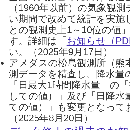
（1960年以前）の気象観
い期間で改めて統計を実施
との観測史上1～10位の値
す。詳細は「
お知らせ（PDF
い。（2025年9月17日）
アメダスの松島観測所（熊本
測データを精査し、降水量
「日最大1時間降水量」の「
しての値）」及び「日降水
ての値）」も変更となって
（2025年8月20日）