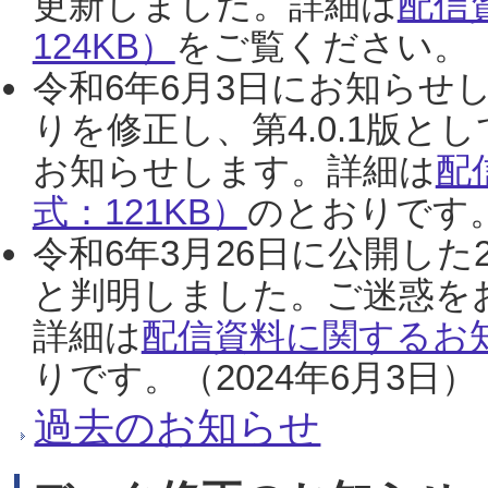
更新しました。詳細は
配信
124KB）
をご覧ください。（2
令和6年6月3日にお知らせし
りを修正し、第4.0.1版
お知らせします。詳細は
配
式：121KB）
のとおりです。
令和6年3月26日に公開した
と判明しました。ご迷惑を
詳細は
配信資料に関するお知
りです。（2024年6月3日）
過去のお知らせ