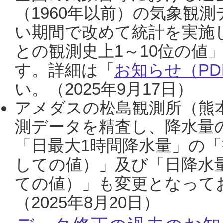
（1960年以前）の気象観
い期間で改めて統計を実施
との観測史上1～10位の値
す。詳細は「
お知らせ（PDF
い。（2025年9月17日）
アメダスの松島観測所（熊本
測データを精査し、降水量
「日最大1時間降水量」の「
しての値）」及び「日降水
ての値）」も変更となって
（2025年8月20日）