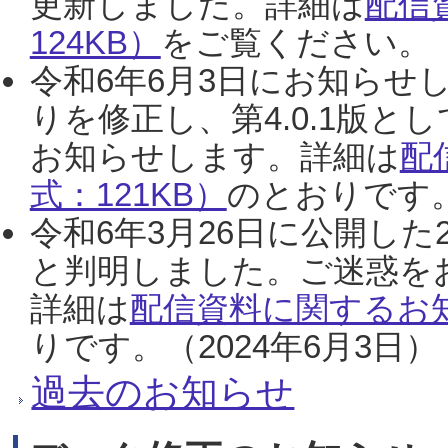
更新しました。詳細は
配信
124KB）
をご覧ください。（2
令和6年6月3日にお知らせし
りを修正し、第4.0.1版
お知らせします。詳細は
配
式：121KB）
のとおりです。
令和6年3月26日に公開した
と判明しました。ご迷惑を
詳細は
配信資料に関するお知
りです。（2024年6月3日）
過去のお知らせ