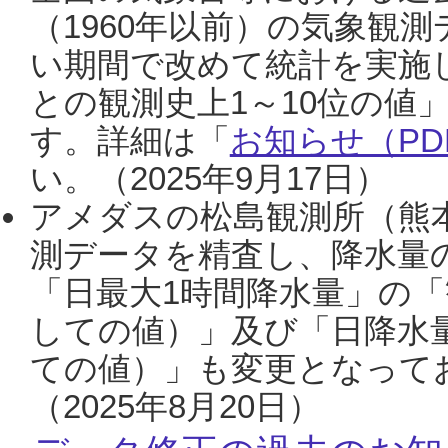
（1960年以前）の気象観
い期間で改めて統計を実施
との観測史上1～10位の値
す。詳細は「
お知らせ（PDF
い。（2025年9月17日）
アメダスの松島観測所（熊本
測データを精査し、降水量
「日最大1時間降水量」の「
しての値）」及び「日降水
ての値）」も変更となって
（2025年8月20日）