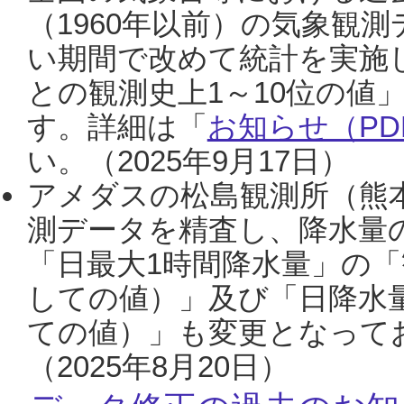
（1960年以前）の気象観
い期間で改めて統計を実施
との観測史上1～10位の値
す。詳細は「
お知らせ（PDF
い。（2025年9月17日）
アメダスの松島観測所（熊本
測データを精査し、降水量
「日最大1時間降水量」の「
しての値）」及び「日降水
ての値）」も変更となって
（2025年8月20日）