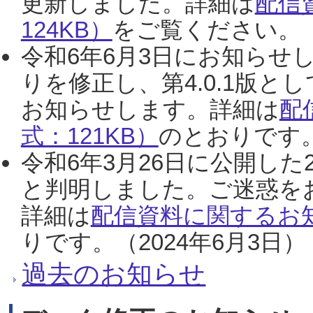
更新しました。詳細は
配信
124KB）
をご覧ください。（2
令和6年6月3日にお知らせし
りを修正し、第4.0.1版
お知らせします。詳細は
配
式：121KB）
のとおりです。
令和6年3月26日に公開した
と判明しました。ご迷惑を
詳細は
配信資料に関するお知
りです。（2024年6月3日）
過去のお知らせ