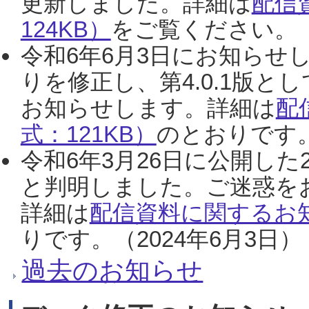
更新しました。詳細は
配信
124KB）
をご覧ください。（2
令和6年6月3日にお知らせし
りを修正し、第4.0.1版
お知らせします。詳細は
配
式：121KB）
のとおりです。
令和6年3月26日に公開した
と判明しました。ご迷惑を
詳細は
配信資料に関するお知
りです。（2024年6月3日）
過去のお知らせ