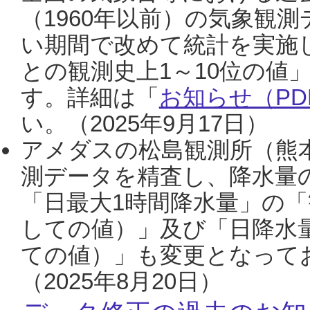
（1960年以前）の気象観
い期間で改めて統計を実施
との観測史上1～10位の値
す。詳細は「
お知らせ（PDF
い。（2025年9月17日）
アメダスの松島観測所（熊本
測データを精査し、降水量
「日最大1時間降水量」の「
しての値）」及び「日降水
ての値）」も変更となって
（2025年8月20日）