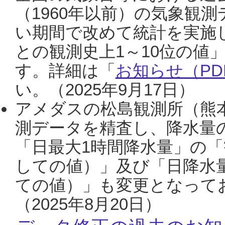
（1960年以前）の気象観
い期間で改めて統計を実施
との観測史上1～10位の値
す。詳細は「
お知らせ（PDF
い。（2025年9月17日）
アメダスの松島観測所（熊本
測データを精査し、降水量
「日最大1時間降水量」の「
しての値）」及び「日降水
ての値）」も変更となって
（2025年8月20日）