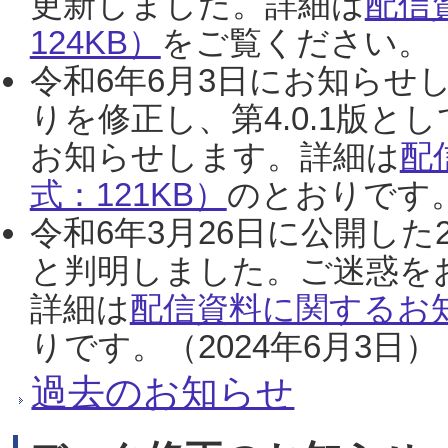
更新しました。詳細は
配信
124KB）
をご覧ください。（2
令和6年6月3日にお知らせし
りを修正し、第4.0.1版
お知らせします。詳細は
配
式：121KB）
のとおりです。
令和6年3月26日に公開した
と判明しました。ご迷惑を
詳細は
配信資料に関するお知
りです。（2024年6月3日）
過去のお知らせ