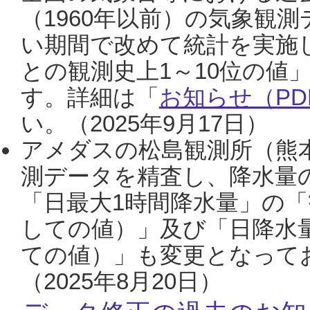
（1960年以前）の気象観
い期間で改めて統計を実施
との観測史上1～10位の値
す。詳細は「
お知らせ（PDF
い。（2025年9月17日）
アメダスの松島観測所（熊本
測データを精査し、降水量
「日最大1時間降水量」の「
しての値）」及び「日降水
ての値）」も変更となって
（2025年8月20日）