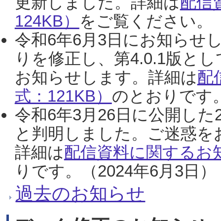
更新しました。詳細は
配信
124KB）
をご覧ください。（2
令和6年6月3日にお知らせし
りを修正し、第4.0.1版
お知らせします。詳細は
配
式：121KB）
のとおりです。
令和6年3月26日に公開した
と判明しました。ご迷惑を
詳細は
配信資料に関するお知
りです。（2024年6月3日）
過去のお知らせ