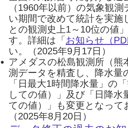
（1960年以前）の気象観
い期間で改めて統計を実施
との観測史上1～10位の値
す。詳細は「
お知らせ（PDF
い。（2025年9月17日）
アメダスの松島観測所（熊本
測データを精査し、降水量
「日最大1時間降水量」の「
しての値）」及び「日降水
ての値）」も変更となって
（2025年8月20日）