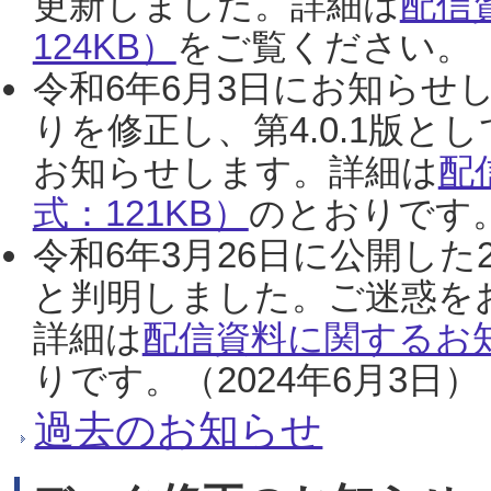
更新しました。詳細は
配信
124KB）
をご覧ください。（2
令和6年6月3日にお知らせし
りを修正し、第4.0.1版
お知らせします。詳細は
配
式：121KB）
のとおりです。
令和6年3月26日に公開した
と判明しました。ご迷惑を
詳細は
配信資料に関するお知
りです。（2024年6月3日）
過去のお知らせ