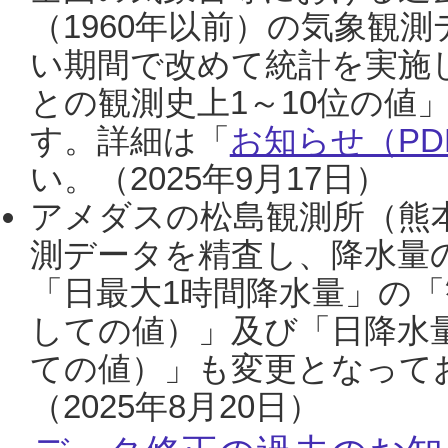
（1960年以前）の気象観
い期間で改めて統計を実施
との観測史上1～10位の値
す。詳細は「
お知らせ（PDF
い。（2025年9月17日）
アメダスの松島観測所（熊本
測データを精査し、降水量
「日最大1時間降水量」の「
しての値）」及び「日降水
ての値）」も変更となって
（2025年8月20日）