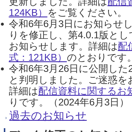
更新しました。詳細は
配信
124KB）
をご覧ください。（2
令和6年6月3日にお知らせし
りを修正し、第4.0.1版
お知らせします。詳細は
配
式：121KB）
のとおりです。
令和6年3月26日に公開した
と判明しました。ご迷惑を
詳細は
配信資料に関するお知
りです。（2024年6月3日）
過去のお知らせ