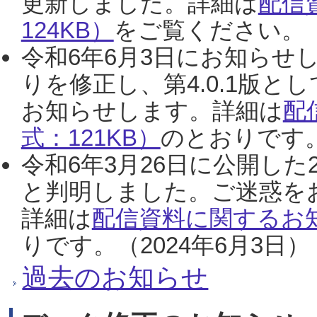
更新しました。詳細は
配信
124KB）
をご覧ください。（2
令和6年6月3日にお知らせし
りを修正し、第4.0.1版
お知らせします。詳細は
配
式：121KB）
のとおりです。
令和6年3月26日に公開した
と判明しました。ご迷惑を
詳細は
配信資料に関するお知
りです。（2024年6月3日）
過去のお知らせ