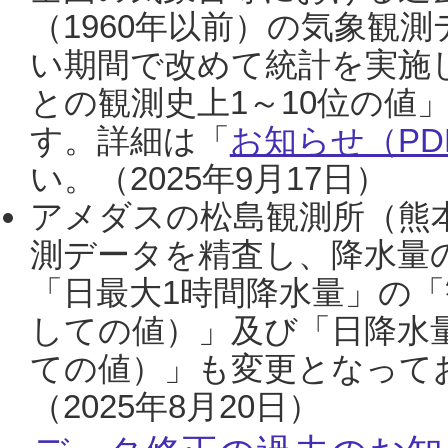
（1960年以前）の気象観
い期間で改めて統計を実施
との観測史上1～10位の値
す。詳細は「
お知らせ（PDF
い。（2025年9月17日）
アメダスの松島観測所（熊本
測データを精査し、降水量
「日最大1時間降水量」の「
しての値）」及び「日降水
ての値）」も変更となって
（2025年8月20日）