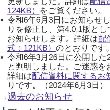
更新しました。詳細は
配信
124KB）
をご覧ください。（2
令和6年6月3日にお知らせし
りを修正し、第4.0.1版
お知らせします。詳細は
配
式：121KB）
のとおりです。
令和6年3月26日に公開した
と判明しました。ご迷惑を
詳細は
配信資料に関するお知
りです。（2024年6月3日）
過去のお知らせ