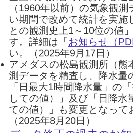
（1960年以前）の気象観
い期間で改めて統計を実施
との観測史上1～10位の値
す。詳細は「
お知らせ（PDF
い。（2025年9月17日）
アメダスの松島観測所（熊本
測データを精査し、降水量
「日最大1時間降水量」の「
しての値）」及び「日降水
ての値）」も変更となって
（2025年8月20日）