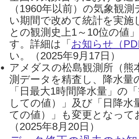
（1960年以前）の気象観
い期間で改めて統計を実施
との観測史上1～10位の値
す。詳細は「
お知らせ（PDF
い。（2025年9月17日）
アメダスの松島観測所（熊本
測データを精査し、降水量
「日最大1時間降水量」の「
しての値）」及び「日降水
ての値）」も変更となって
（2025年8月20日）