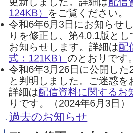
更新しました。詳細は
配信
124KB）
をご覧ください。（2
令和6年6月3日にお知らせし
りを修正し、第4.0.1版
お知らせします。詳細は
配
式：121KB）
のとおりです。
令和6年3月26日に公開した
と判明しました。ご迷惑を
詳細は
配信資料に関するお知
りです。（2024年6月3日）
過去のお知らせ