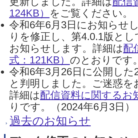
更新しました。詳細は
配信
124KB）
をご覧ください。（2
令和6年6月3日にお知らせし
りを修正し、第4.0.1版
お知らせします。詳細は
配
式：121KB）
のとおりです。
令和6年3月26日に公開した
と判明しました。ご迷惑を
詳細は
配信資料に関するお知
りです。（2024年6月3日）
過去のお知らせ