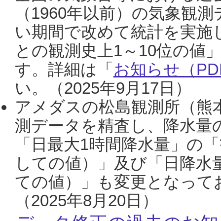
（1960年以前）の気象観
い期間で改めて統計を実施
との観測史上1～10位の値
す。詳細は「
お知らせ（PDF
い。（2025年9月17日）
アメダスの松島観測所（熊本
測データを精査し、降水量
「日最大1時間降水量」の「
しての値）」及び「日降水
ての値）」も変更となって
（2025年8月20日）