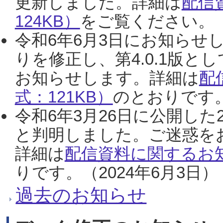
更新しました。詳細は
配信
124KB）
をご覧ください。（2
令和6年6月3日にお知らせし
りを修正し、第4.0.1版
お知らせします。詳細は
配
式：121KB）
のとおりです。
令和6年3月26日に公開した
と判明しました。ご迷惑を
詳細は
配信資料に関するお知
りです。（2024年6月3日）
過去のお知らせ