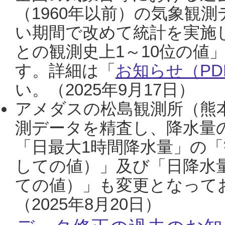
（1960年以前）の気象観
い期間で改めて統計を実施
との観測史上1～10位の値
す。詳細は「
お知らせ（PDF
い。（2025年9月17日）
アメダスの松島観測所（熊本
測データを精査し、降水量
「日最大1時間降水量」の「
しての値）」及び「日降水
ての値）」も変更となって
（2025年8月20日）