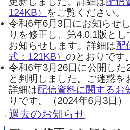
更新しました。詳細は
配信
124KB）
をご覧ください。（2
令和6年6月3日にお知らせし
りを修正し、第4.0.1版
お知らせします。詳細は
配
式：121KB）
のとおりです。
令和6年3月26日に公開した
と判明しました。ご迷惑を
詳細は
配信資料に関するお知
りです。（2024年6月3日）
過去のお知らせ