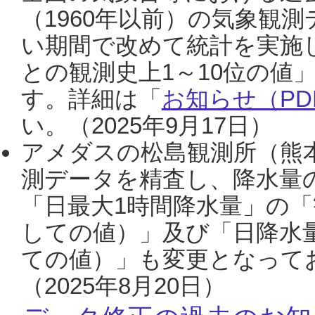
（1960年以前）の気象観
い期間で改めて統計を実施
との観測史上1～10位の値
す。詳細は「
お知らせ（PDF
い。（2025年9月17日）
アメダスの松島観測所（熊本
測データを精査し、降水量
「日最大1時間降水量」の「
しての値）」及び「日降水
ての値）」も変更となって
（2025年8月20日）