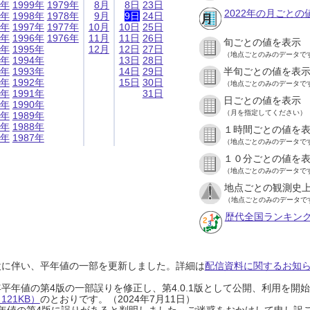
9年
1999年
1979年
8月
8日
23日
2022年の月ごとの
8年
1998年
1978年
9月
9日
24日
7年
1997年
1977年
10月
10日
25日
6年
1996年
1976年
11月
11日
26日
旬ごとの値を表示
5年
1995年
12月
12日
27日
（地点ごとのみのデータで
4年
1994年
13日
28日
3年
1993年
14日
29日
半旬ごとの値を表
2年
1992年
15日
30日
（地点ごとのみのデータで
1年
1991年
31日
日ごとの値を表示
0年
1990年
（月を指定してください）
9年
1989年
8年
1988年
１時間ごとの値を
7年
1987年
（地点ごとのみのデータで
１０分ごとの値を
（地点ごとのみのデータで
地点ごとの観測史上
（地点ごとのみのデータで
歴代全国ランキン
設に伴い、平年値の一部を更新しました。詳細は
配信資料に関するお知らせ
0年平年値の第4版の一部誤りを修正し、第4.0.1版として公開、利用を
21KB）
のとおりです。（2024年7月11日）
0年平年値の第4版に誤りがあると判明しました。ご迷惑をおかけして申し訳