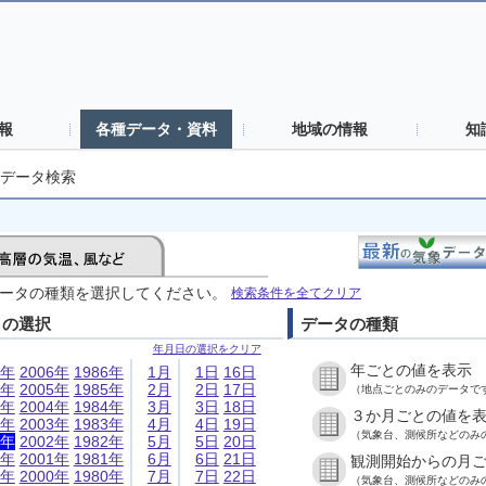
報
各種データ・資料
地域の情報
知
データ検索
ータの種類を選択してください。
検索条件を全てクリア
日の選択
データの種類
年月日の選択をクリア
年ごとの値を表示
6年
2006年
1986年
1月
1日
16日
5年
2005年
1985年
2月
2日
17日
（地点ごとのみのデータで
4年
2004年
1984年
3月
3日
18日
３か月ごとの値を
3年
2003年
1983年
4月
4日
19日
（気象台、測候所などのみ
2年
2002年
1982年
5月
5日
20日
1年
2001年
1981年
6月
6日
21日
観測開始からの月
0年
2000年
1980年
7月
7日
22日
（気象台、測候所などのみ