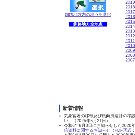
201
201
201
釧路地方内の地点を選択
201
201
釧路地方全地点
201
201
201
201
201
200
200
200
新着情報
気象官署の移転及び風向風速計の移
い。（2025年5月21日）
令和6年6月3日にお知らせした202
信資料に関するお知らせ（PDF形式：1
令和6年3月26日に公開した202