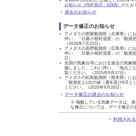
お知らせ（PDF形式：62KB）
のとおり
過去のお知らせ
データ修正のお知らせ
アメダスの郡家観測所（兵庫県）におい
伴い、「日最小相対湿度」の「観測史
（2026年7月22日）
アメダスの高野観測所（広島県）におい
伴い、「日最小相対湿度」の「観測史
日）
全国の気象台等における過去の気象観
施しました。これに伴い、「地点ごと
覧ください。（2025年9月17日）
アメダスの松島観測所（熊本県）にお
「観測史上1位の値（通年及び8月と
ください。（2025年8月20日）
データ修正の過去のお知らせ
※ 掲載している気象データは、
な修正については、データ修正の
利用され