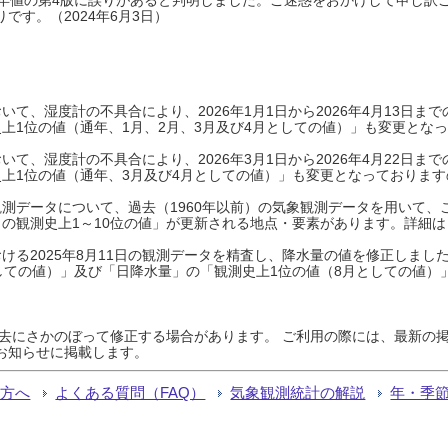
です。（2024年6月3日）
て、湿度計の不具合により、2026年1月1日から2026年4月13日
上1位の値（通年、1月、2月、3月及び4月としての値）」も変更とな
て、湿度計の不具合により、2026年3月1日から2026年4月22日
上1位の値（通年、3月及び4月としての値）」も変更となっておりますので
測データについて、過去（1960年以前）の気象観測データを用いて、
の観測史上1～10位の値」が更新される地点・要素があります。詳細は
ける2025年8月11日の観測データを精査し、降水量の値を修正しまし
しての値）」及び「日降水量」の「観測史上1位の値（8月としての値）
過去にさかのぼって修正する場合があります。 ご利用の際には、最新の掲
お知らせに掲載します。
る方へ
よくある質問（FAQ）
気象観測統計の解説
年・季