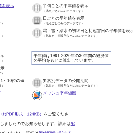
値を表示
半旬ごとの平年値を表示
（地点ごとのみのデータです）
日ごとの平年値を表示
す）
（地点ごとのみのデータです）
示
霜・雪・結氷の初終日と初冠雪日の平年値を表
す）
（気象台、測候所などのみのデータです）
表示
平年値は1991-2020年の30年間の観測値
の平均をもとに算出しています。
す）
表示
す）
1～10位の値
要素別データの公開期間
す）
（気象台、測候所などのみのデータです）
グ
メッシュ平年値図
(PDF形式：124KB）
をご覧くださ
開始しましたのでお知らせします。詳細は
配
ございません。詳細は
配信資料に関する