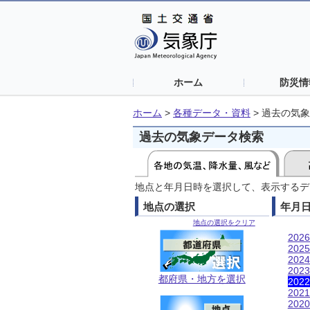
ホーム
防災情
ホーム
>
各種データ・資料
>
過去の気象
過去の気象データ検索
地点と年月日時を選択して、表示するデ
地点の選択
年月
地点の選択をクリア
202
202
202
202
都府県・地方を選択
202
202
202