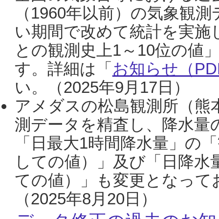
（1960年以前）の気象観
い期間で改めて統計を実施
との観測史上1～10位の値
す。詳細は「
お知らせ（PDF
い。（2025年9月17日）
アメダスの松島観測所（熊本
測データを精査し、降水量
「日最大1時間降水量」の「
しての値）」及び「日降水
ての値）」も変更となって
（2025年8月20日）