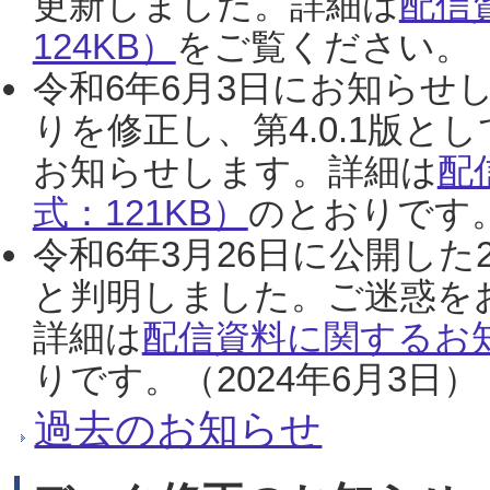
更新しました。詳細は
配信
124KB）
をご覧ください。（2
令和6年6月3日にお知らせし
りを修正し、第4.0.1版
お知らせします。詳細は
配
式：121KB）
のとおりです。
令和6年3月26日に公開した
と判明しました。ご迷惑を
詳細は
配信資料に関するお知
りです。（2024年6月3日）
過去のお知らせ