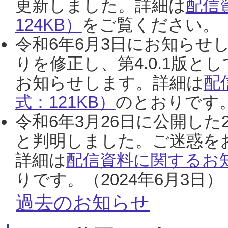
更新しました。詳細は
配信
124KB）
をご覧ください。（2
令和6年6月3日にお知らせし
りを修正し、第4.0.1版
お知らせします。詳細は
配
式：121KB）
のとおりです。
令和6年3月26日に公開した
と判明しました。ご迷惑を
詳細は
配信資料に関するお知
りです。（2024年6月3日）
過去のお知らせ