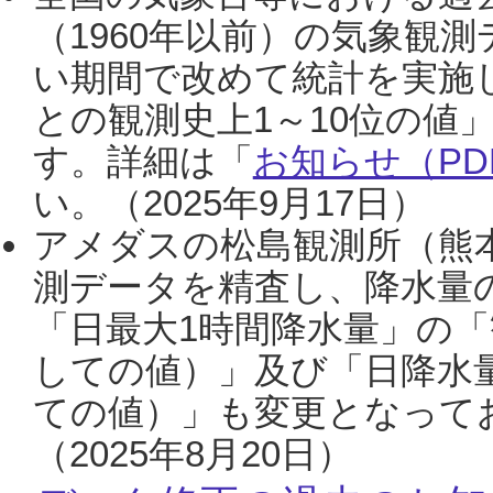
（1960年以前）の気象観
い期間で改めて統計を実施
との観測史上1～10位の値
す。詳細は「
お知らせ（PDF
い。（2025年9月17日）
アメダスの松島観測所（熊本
測データを精査し、降水量
「日最大1時間降水量」の「
しての値）」及び「日降水
ての値）」も変更となって
（2025年8月20日）