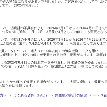
0年平年値の第4版に誤りがあると判明しました。ご迷惑をおかけして申し訳
です。（2024年6月3日）
て、湿度計の不具合により、2026年1月1日から2026年4月13日
上1位の値（通年、1月、2月、3月及び4月としての値）」も変更とな
て、湿度計の不具合により、2026年3月1日から2026年4月22日
上1位の値（通年、3月及び4月としての値）」も変更となっておりますので
測データについて、過去（1960年以前）の気象観測データを用いて、
の観測史上1～10位の値」が更新される地点・要素があります。詳細は
ける2025年8月11日の観測データを精査し、降水量の値を修正しまし
しての値）」及び「日降水量」の「観測史上1位の値（8月としての値）
過去にさかのぼって修正する場合があります。 ご利用の際には、最新の掲
お知らせに掲載します。
る方へ
よくある質問（FAQ）
気象観測統計の解説
年・季