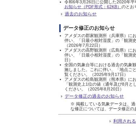
令和6年3月26日に公開した202
お知らせ（PDF形式：62KB）
のとおり
過去のお知らせ
データ修正のお知らせ
アメダスの郡家観測所（兵庫県）におい
伴い、「日最小相対湿度」の「観測史
（2026年7月22日）
アメダスの高野観測所（広島県）におい
伴い、「日最小相対湿度」の「観測史
日）
全国の気象台等における過去の気象観
施しました。これに伴い、「地点ごと
覧ください。（2025年9月17日）
アメダスの松島観測所（熊本県）にお
「観測史上1位の値（通年及び8月と
ください。（2025年8月20日）
データ修正の過去のお知らせ
※ 掲載している気象データは、
な修正については、データ修正の
利用され