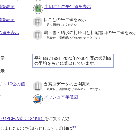
値を表示
半旬ごとの平年値を表示
値を表示
日ごとの平年値を表示
（月を指定してください）
との値を表示
霜・雪・結氷の初終日と初冠雪日の平年値を表
（気象台、測候所などのみのデータです）
表示
平年値は1991-2020年の30年間の観測値
の平均をもとに算出しています。
表示
1～10位の値
要素別データの公開期間
（気象台、測候所などのみのデータです）
グ
メッシュ平年値図
(PDF形式：124KB）
をご覧くださ
開始しましたのでお知らせします。詳細は
配