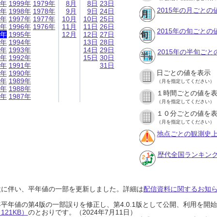
9年
1999年
1979年
8月
8日
23日
2015年の月ごとの
8年
1998年
1978年
9月
9日
24日
7年
1997年
1977年
10月
10日
25日
6年
1996年
1976年
11月
11日
26日
2015年の旬ごとの
5年
1995年
12月
12日
27日
4年
1994年
13日
28日
3年
1993年
14日
29日
2015年の半旬ご
2年
1992年
15日
30日
1年
1991年
31日
日ごとの値を表示
0年
1990年
9年
1989年
（月を指定してください）
8年
1988年
１時間ごとの値を
7年
1987年
（月を指定してください）
１０分ごとの値を
（月を指定してください）
地点ごとの観測史上
歴代全国ランキン
設に伴い、平年値の一部を更新しました。詳細は
配信資料に関するお知らせ
0年平年値の第4版の一部誤りを修正し、第4.0.1版として公開、利用を
21KB）
のとおりです。（2024年7月11日）