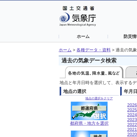
ホーム
防災情
ホーム
>
各種データ・資料
>
過去の気象
過去の気象データ検索
地点と年月日時を選択して、表示するデ
地点の選択
年月
地点の選択をクリア
202
202
202
202
都府県・地方を選択
202
202
202