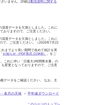
ございません。詳細は
配信資料に関する
までの湿度データを欠測としました。これに
っておりますので、ご注意ください。
までの湿度データを欠測としました。これに
、ご注意ください。（2026年7月22
これまでより長い期間で改めて統計を実
「
お知らせ（PDF形式:219KB）
」をご
た。これに伴い「日最大1時間降水量」の
」も変更となっておりますので、ご注意
載データをご確認ください。 なお、主
節・各月の天候
平年値ダウンロード
このページのトップへ