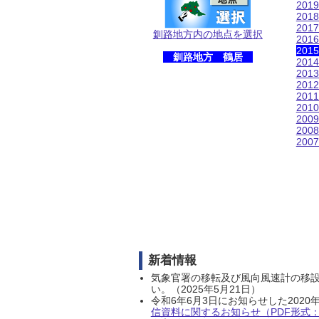
201
201
201
釧路地方内の地点を選択
201
201
釧路地方 鶴居
201
201
201
201
201
200
200
200
新着情報
気象官署の移転及び風向風速計の移
い。（2025年5月21日）
令和6年6月3日にお知らせした202
信資料に関するお知らせ（PDF形式：1