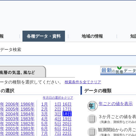
報
各種データ・資料
地域の情報
知
データ検索
ータの種類を選択してください。
検索条件を全てクリア
日の選択
データの種類
年月日の選択をクリア
年ごとの値を表示
6年
2006年
1986年
1月
1日
16日
5年
2005年
1985年
2月
2日
17日
4年
2004年
1984年
3月
3日
18日
３か月ごとの値を
3年
2003年
1983年
4月
4日
19日
（気象台、測候所などのみ
2年
2002年
1982年
5月
5日
20日
1年
2001年
1981年
6月
6日
21日
観測開始からの月
0年
2000年
1980年
7月
7日
22日
（気象台、測候所などのみ