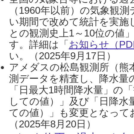
（1960年以前）の気象観
い期間で改めて統計を実施
との観測史上1～10位の値
す。詳細は「
お知らせ（PDF
い。（2025年9月17日）
アメダスの松島観測所（熊本
測データを精査し、降水量
「日最大1時間降水量」の「
しての値）」及び「日降水
ての値）」も変更となって
（2025年8月20日）