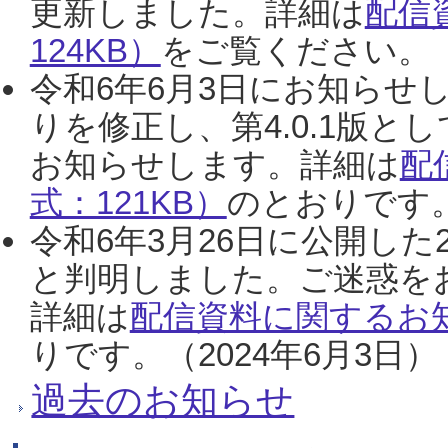
更新しました。詳細は
配信
124KB）
をご覧ください。（2
令和6年6月3日にお知らせし
りを修正し、第4.0.1版
お知らせします。詳細は
配
式：121KB）
のとおりです。
令和6年3月26日に公開した
と判明しました。ご迷惑を
詳細は
配信資料に関するお知
りです。（2024年6月3日）
過去のお知らせ