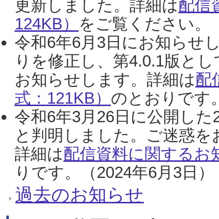
更新しました。詳細は
配信
124KB）
をご覧ください。（2
令和6年6月3日にお知らせし
りを修正し、第4.0.1版
お知らせします。詳細は
配
式：121KB）
のとおりです。
令和6年3月26日に公開した
と判明しました。ご迷惑を
詳細は
配信資料に関するお知
りです。（2024年6月3日）
過去のお知らせ