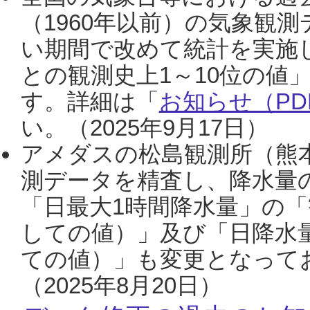
（1960年以前）の気象観
い期間で改めて統計を実施
との観測史上1～10位の値
す。詳細は「
お知らせ（PDF
い。（2025年9月17日）
アメダスの松島観測所（熊本
測データを精査し、降水量
「日最大1時間降水量」の「
しての値）」及び「日降水
ての値）」も変更となって
（2025年8月20日）